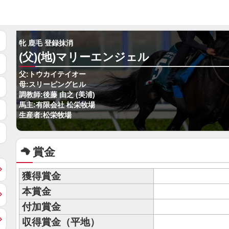
牝 鹿毛 登録抹消
(父)(地)マリーエンジェル
父:トウカイテイオー
母:スリーピングヒル
調教師:後藤 由之 (美浦)
馬主:有限会社 松栄牧場
生産者:松栄牧場
賞金
獲得賞金
本賞金
付加賞金
収得賞金（平地）