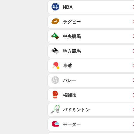
NBA
ラグビー
中央競馬
地方競馬
卓球
バレー
格闘技
バドミントン
モーター