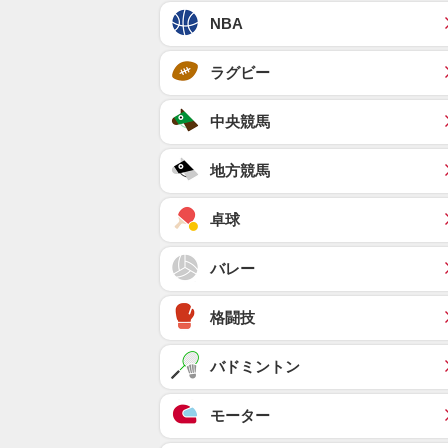
NBA
ラグビー
中央競馬
地方競馬
卓球
バレー
格闘技
バドミントン
モーター