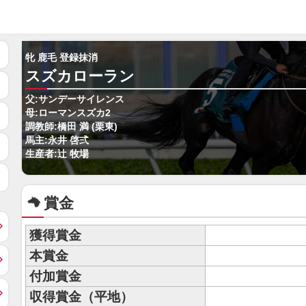
牝 鹿毛 登録抹消
スズカローラン
父:サンデーサイレンス
母:ローマンスズカ2
調教師:橋田 満 (栗東)
馬主:永井 啓弍
生産者:辻 牧場
賞金
獲得賞金
本賞金
付加賞金
収得賞金（平地）