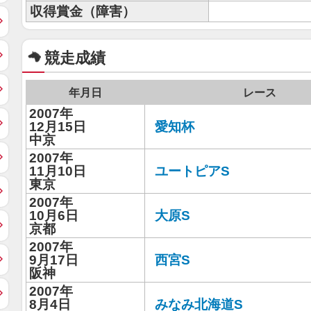
収得賞金（障害）
競走成績
年月日
レース
2007年
12月15日
愛知杯
中京
2007年
11月10日
ユートピアS
東京
2007年
10月6日
大原S
京都
2007年
9月17日
西宮S
阪神
2007年
8月4日
みなみ北海道S