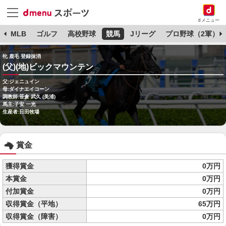
dメニュー
球
MLB
ゴルフ
高校野球
競馬
Jリーグ
プロ野球（2軍）
牝 鹿毛 登録抹消
(父)(地)ビックマウンテン
父:ジェニュイン
母:ダイナエイコーン
調教師:笹倉 武久 (美浦)
馬主:子安 一光
生産者:日田牧場
賞金
獲得賞金
0万円
本賞金
0万円
付加賞金
0万円
収得賞金（平地）
65万円
収得賞金（障害）
0万円