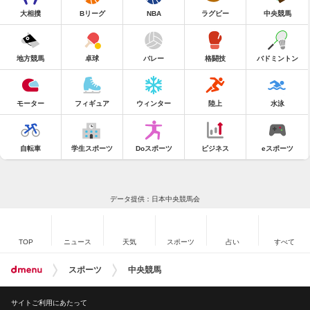
大相撲
Bリーグ
NBA
ラグビー
中央競馬
地方競馬
卓球
バレー
格闘技
バドミントン
モーター
フィギュア
ウィンター
陸上
水泳
自転車
学生スポーツ
Doスポーツ
ビジネス
eスポーツ
データ提供：日本中央競馬会
TOP
ニュース
天気
スポーツ
占い
すべて
スポーツ
中央競馬
サイトご利用にあたって