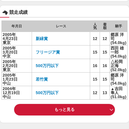
競走成績
人
着
年月日
レース
騎手
気
順
2005年
郷原 洋
4月23日
新緑賞
12
12
司
東京
(54.0kg)
2005年
西田 雄
3月20日
フリージア賞
15
15
一郎
中京
(54.0kg)
2005年
△松岡
2月20日
500万円以下
16
16
正海
東京
(52.0kg)
2005年
郷原 洋
1月23日
若竹賞
15
15
司
中山
(54.0kg)
2004年
▲吉田
12月19日
500万円以下
12
13
隼人
中山
(51.0kg)
もっと見る