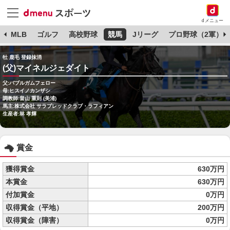
dメニュー
球
MLB
ゴルフ
高校野球
競馬
Jリーグ
プロ野球（2軍）
牡 鹿毛 登録抹消
(父)マイネルジェダイト
父:バブルガムフェロー
母:ヒスイノカンザシ
調教師:畠山 重則 (美浦)
馬主:株式会社 サラブレッドクラブ・ラフィアン
生産者:林 孝輝
賞金
獲得賞金
630万円
本賞金
630万円
付加賞金
0万円
収得賞金（平地）
200万円
収得賞金（障害）
0万円