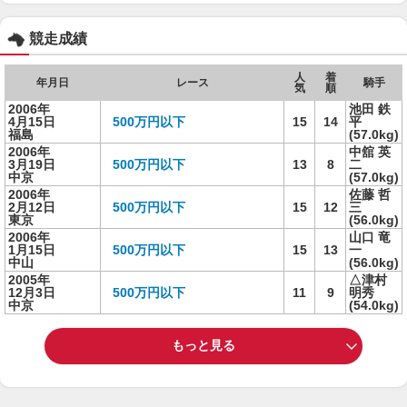
競走成績
人
着
年月日
レース
騎手
気
順
2006年
池田 鉄
4月15日
500万円以下
15
14
平
福島
(57.0kg)
2006年
中舘 英
3月19日
500万円以下
13
8
二
中京
(57.0kg)
2006年
佐藤 哲
2月12日
500万円以下
15
12
三
東京
(56.0kg)
2006年
山口 竜
1月15日
500万円以下
15
13
一
中山
(56.0kg)
2005年
△津村
12月3日
500万円以下
11
9
明秀
中京
(54.0kg)
もっと見る