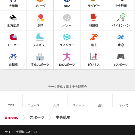
大相撲
Bリーグ
NBA
ラグビー
中央競馬
地方競馬
卓球
バレー
格闘技
バドミントン
モーター
フィギュア
ウィンター
陸上
水泳
自転車
学生スポーツ
Doスポーツ
ビジネス
eスポーツ
データ提供：日本中央競馬会
TOP
ニュース
天気
スポーツ
占い
すべて
スポーツ
中央競馬
サイトご利用にあたって