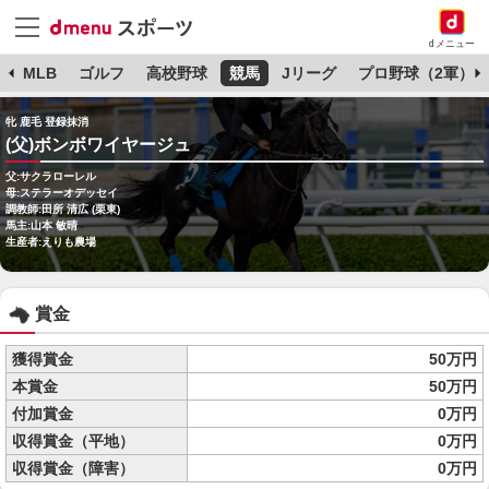
dメニュー
球
MLB
ゴルフ
高校野球
競馬
Jリーグ
プロ野球（2軍）
牝 鹿毛 登録抹消
(父)ボンボワイヤージュ
父:サクラローレル
母:ステラーオデッセイ
調教師:田所 清広 (栗東)
馬主:山本 敏晴
生産者:えりも農場
賞金
獲得賞金
50万円
本賞金
50万円
付加賞金
0万円
収得賞金（平地）
0万円
収得賞金（障害）
0万円