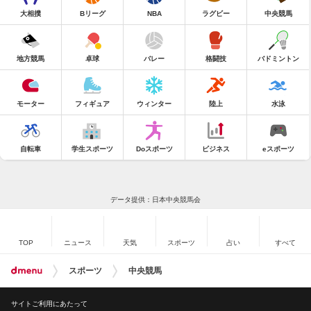
大相撲
Bリーグ
NBA
ラグビー
中央競馬
地方競馬
卓球
バレー
格闘技
バドミントン
モーター
フィギュア
ウィンター
陸上
水泳
自転車
学生スポーツ
Doスポーツ
ビジネス
eスポーツ
データ提供：日本中央競馬会
TOP
ニュース
天気
スポーツ
占い
すべて
スポーツ
中央競馬
サイトご利用にあたって