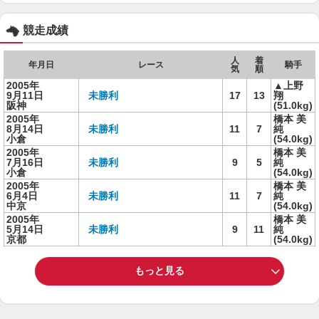
競走成績
人
着
年月日
レース
騎手
気
順
2005年
▲上野
9月11日
未勝利
17
13
翔
阪神
(51.0kg)
2005年
橋本 美
8月14日
未勝利
11
7
純
小倉
(54.0kg)
2005年
橋本 美
7月16日
未勝利
9
5
純
小倉
(54.0kg)
2005年
橋本 美
6月4日
未勝利
11
7
純
中京
(54.0kg)
2005年
橋本 美
5月14日
未勝利
9
11
純
京都
(54.0kg)
もっと見る