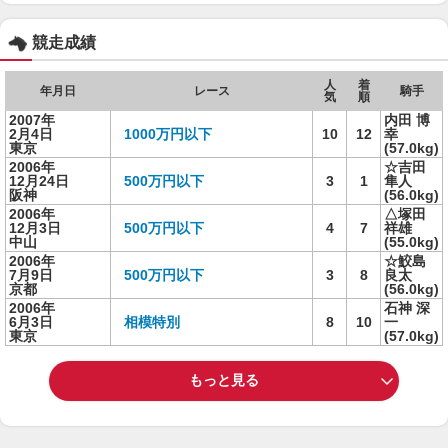
競走成績
人
着
年月日
レース
騎手
気
順
2007年
内田 博
2月4日
1000万円以下
10
12
幸
東京
(57.0kg)
2006年
☆吉田
12月24日
500万円以下
3
1
隼人
阪神
(56.0kg)
2006年
△塚田
12月3日
500万円以下
4
7
祥雄
中山
(55.0kg)
2006年
☆鮫島
7月9日
500万円以下
3
8
良太
京都
(56.0kg)
2006年
石神 深
6月3日
相模特別
8
10
一
東京
(57.0kg)
もっと見る