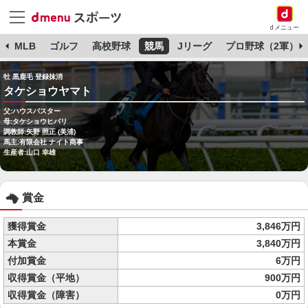
dメニュー
球
MLB
ゴルフ
高校野球
競馬
Jリーグ
プロ野球（2軍）
牡 黒鹿毛 登録抹消
タケショウヤマト
父:ハウスバスター
母:タケショウヒバリ
調教師:矢野 照正 (美浦)
馬主:有限会社 ナイト商事
生産者:山口 幸雄
賞金
獲得賞金
3,846万円
本賞金
3,840万円
付加賞金
6万円
収得賞金（平地）
900万円
収得賞金（障害）
0万円