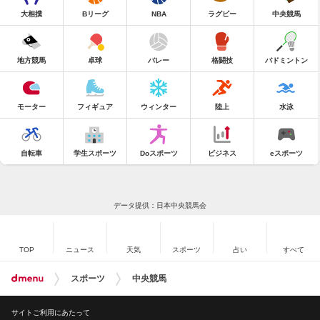
大相撲
Bリーグ
NBA
ラグビー
中央競馬
地方競馬
卓球
バレー
格闘技
バドミントン
モーター
フィギュア
ウィンター
陸上
水泳
自転車
学生スポーツ
Doスポーツ
ビジネス
eスポーツ
データ提供：日本中央競馬会
TOP
ニュース
天気
スポーツ
占い
すべて
スポーツ
中央競馬
サイトご利用にあたって