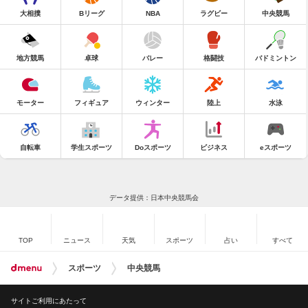
大相撲
Bリーグ
NBA
ラグビー
中央競馬
地方競馬
卓球
バレー
格闘技
バドミントン
モーター
フィギュア
ウィンター
陸上
水泳
自転車
学生スポーツ
Doスポーツ
ビジネス
eスポーツ
データ提供：日本中央競馬会
TOP
ニュース
天気
スポーツ
占い
すべて
スポーツ
中央競馬
サイトご利用にあたって