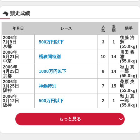
競走成績
人
着
年月日
レース
騎手
気
順
2006年
後藤 浩
7月9日
500万円以下
3
1
輝
京都
(55.0kg)
2006年
川田 将
5月21日
桶狭間特別
10
14
雅
中京
(55.0kg)
2006年
秋山 真
4月23日
1000万円以下
8
14
一郎
京都
(55.0kg)
2006年
柴原 央
3月25日
神鍋特別
7
15
明
阪神
(52.0kg)
2006年
秋山 真
3月12日
500万円以下
2
1
一郎
阪神
(55.0kg)
もっと見る