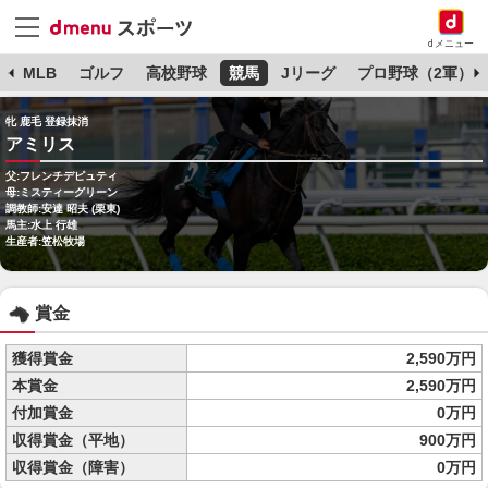
dメニュー
球
MLB
ゴルフ
高校野球
競馬
Jリーグ
プロ野球（2軍）
牝 鹿毛 登録抹消
アミリス
父:フレンチデピュティ
母:ミスティーグリーン
調教師:安達 昭夫 (栗東)
馬主:水上 行雄
生産者:笠松牧場
賞金
獲得賞金
2,590万円
本賞金
2,590万円
付加賞金
0万円
収得賞金（平地）
900万円
収得賞金（障害）
0万円