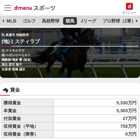
dメニュー
球
MLB
ゴルフ
高校野球
競馬
Jリーグ
プロ野球（2軍）
牝 黒鹿毛 登録抹消
(地)ミスティラブ
父:マイネルラヴ
母:ヘヴンリーミスト
調教師:増本 豊 (栗東)
馬主:冨沢 敦子
生産者:高橋 誠次
賞金
獲得賞金
5,330万円
本賞金
5,303万円
付加賞金
27万円
収得賞金（平地）
755万円
収得賞金（障害）
0万円