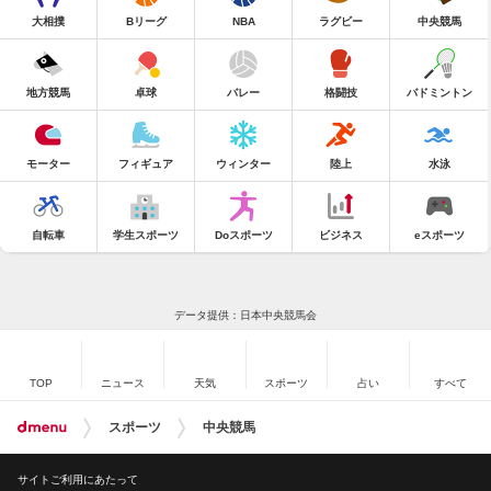
大相撲
Bリーグ
NBA
ラグビー
中央競馬
地方競馬
卓球
バレー
格闘技
バドミントン
モーター
フィギュア
ウィンター
陸上
水泳
自転車
学生スポーツ
Doスポーツ
ビジネス
eスポーツ
データ提供：日本中央競馬会
TOP
ニュース
天気
スポーツ
占い
すべて
スポーツ
中央競馬
サイトご利用にあたって