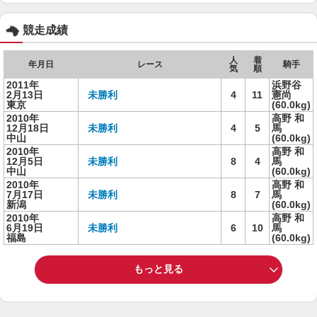
競走成績
人
着
年月日
レース
騎手
気
順
2011年
浜野谷
2月13日
未勝利
4
11
憲尚
東京
(60.0kg)
2010年
高野 和
12月18日
未勝利
4
5
馬
中山
(60.0kg)
2010年
高野 和
12月5日
未勝利
8
4
馬
中山
(60.0kg)
2010年
高野 和
7月17日
未勝利
8
7
馬
新潟
(60.0kg)
2010年
高野 和
6月19日
未勝利
6
10
馬
福島
(60.0kg)
もっと見る