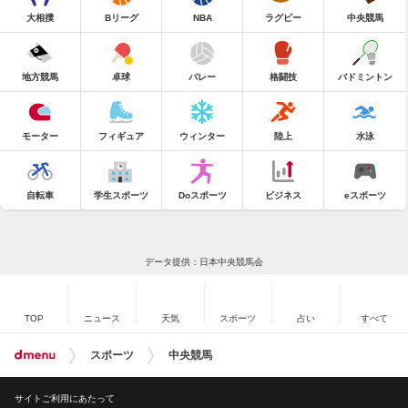
大相撲
Bリーグ
NBA
ラグビー
中央競馬
地方競馬
卓球
バレー
格闘技
バドミントン
モーター
フィギュア
ウィンター
陸上
水泳
自転車
学生スポーツ
Doスポーツ
ビジネス
eスポーツ
データ提供：日本中央競馬会
TOP
ニュース
天気
スポーツ
占い
すべて
スポーツ
中央競馬
サイトご利用にあたって