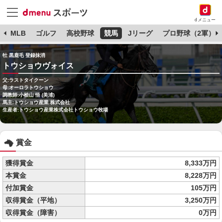
dメニュー
球
MLB
ゴルフ
高校野球
競馬
Jリーグ
プロ野球（2軍）
牡 黒鹿毛 登録抹消
トウショウヴォイス
父:ラストタイクーン
母:オーロラトウショウ
調教師:小桧山 悟 (美浦)
馬主:トウショウ産業 株式会社
生産者:トウショウ産業株式会社トウショウ牧場
賞金
獲得賞金
8,333万円
本賞金
8,228万円
付加賞金
105万円
収得賞金（平地）
3,250万円
収得賞金（障害）
0万円