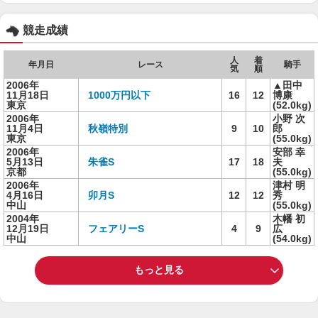
競走成績
人
着
年月日
レース
騎手
気
順
2006年
▲田中
11月18日
1000万円以下
16
12
博康
東京
(52.0kg)
2006年
小野 次
11月4日
秋嶺特別
9
10
郎
東京
(55.0kg)
2006年
安部 幸
5月13日
朱雀S
17
18
夫
京都
(55.0kg)
2006年
津村 明
4月16日
卯月S
12
12
秀
中山
(55.0kg)
2004年
木幡 初
12月19日
フェアリーS
4
9
広
中山
(54.0kg)
もっと見る