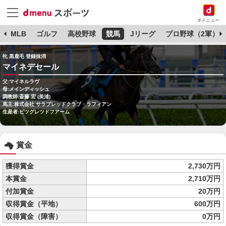
dメニュー
球
MLB
ゴルフ
高校野球
競馬
Jリーグ
プロ野球（2軍）
牝 黒鹿毛 登録抹消
マイネデセール
父:マイネルラヴ
母:メインディッシュ
調教師:斎藤 宏 (美浦)
馬主:株式会社 サラブレッドクラブ・ラフィアン
生産者:ビツグレツドフアーム
賞金
獲得賞金
2,730万円
本賞金
2,710万円
付加賞金
20万円
収得賞金（平地）
600万円
収得賞金（障害）
0万円