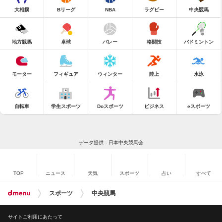
大相撲
Bリーグ
NBA
ラグビー
中央競馬
地方競馬
卓球
バレー
格闘技
バドミントン
モーター
フィギュア
ウィンター
陸上
水泳
自転車
学生スポーツ
Doスポーツ
ビジネス
eスポーツ
データ提供：日本中央競馬会
TOP
ニュース
天気
スポーツ
占い
すべて
スポーツ
中央競馬
サイトご利用にあたって