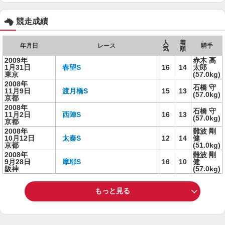
競走成績
人
着
年月日
レース
騎手
気
順
2009年
赤木 高
1月31日
春望S
16
14
太郎
東京
(57.0kg)
2008年
石橋 守
11月9日
渡月橋S
15
13
(57.0kg)
京都
2008年
石橋 守
11月2日
西陣S
16
13
(57.0kg)
京都
2008年
難波 剛
10月12日
太秦S
12
14
健
京都
(51.0kg)
2008年
難波 剛
9月28日
摩耶S
16
10
健
阪神
(57.0kg)
もっと見る