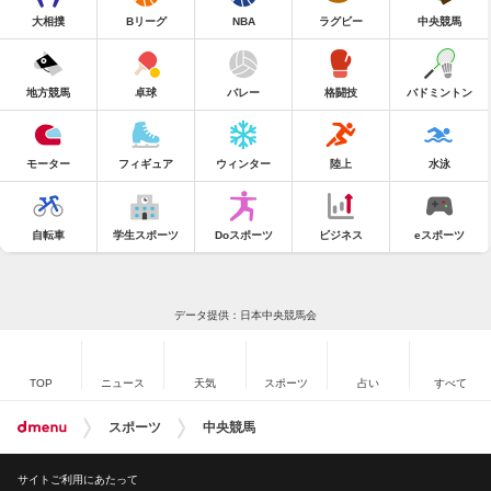
大相撲
Bリーグ
NBA
ラグビー
中央競馬
地方競馬
卓球
バレー
格闘技
バドミントン
モーター
フィギュア
ウィンター
陸上
水泳
自転車
学生スポーツ
Doスポーツ
ビジネス
eスポーツ
データ提供：日本中央競馬会
TOP
ニュース
天気
スポーツ
占い
すべて
スポーツ
中央競馬
サイトご利用にあたって