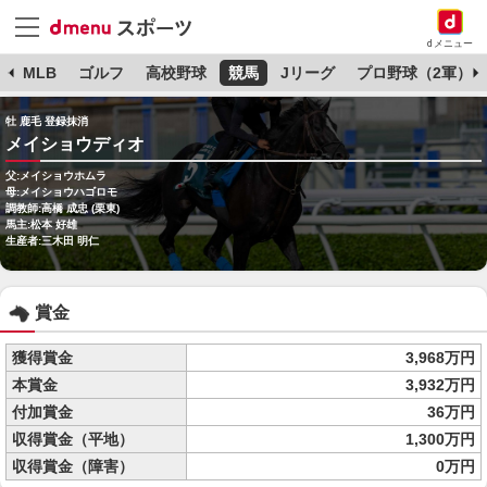
dメニュー
球
MLB
ゴルフ
高校野球
競馬
Jリーグ
プロ野球（2軍）
牡 鹿毛 登録抹消
メイショウディオ
父:メイショウホムラ
母:メイショウハゴロモ
調教師:高橋 成忠 (栗東)
馬主:松本 好雄
生産者:三木田 明仁
賞金
獲得賞金
3,968万円
本賞金
3,932万円
付加賞金
36万円
収得賞金（平地）
1,300万円
収得賞金（障害）
0万円