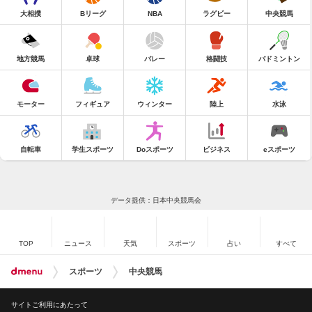
大相撲
Bリーグ
NBA
ラグビー
中央競馬
地方競馬
卓球
バレー
格闘技
バドミントン
モーター
フィギュア
ウィンター
陸上
水泳
自転車
学生スポーツ
Doスポーツ
ビジネス
eスポーツ
データ提供：日本中央競馬会
TOP
ニュース
天気
スポーツ
占い
すべて
スポーツ
中央競馬
サイトご利用にあたって