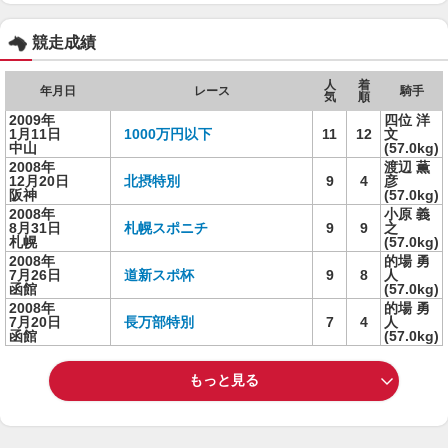
競走成績
人
着
年月日
レース
騎手
気
順
2009年
四位 洋
1月11日
1000万円以下
11
12
文
中山
(57.0kg)
2008年
渡辺 薫
12月20日
北摂特別
9
4
彦
阪神
(57.0kg)
2008年
小原 義
8月31日
札幌スポニチ
9
9
之
札幌
(57.0kg)
2008年
的場 勇
7月26日
道新スポ杯
9
8
人
函館
(57.0kg)
2008年
的場 勇
7月20日
長万部特別
7
4
人
函館
(57.0kg)
もっと見る