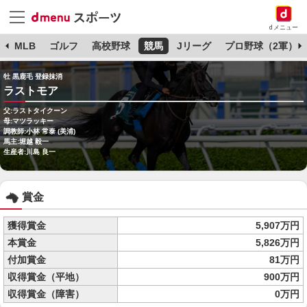
dメニュー
球
MLB
ゴルフ
高校野球
競馬
Jリーグ
プロ野球（2軍）
牡 黒鹿毛 登録抹消
ラストモア
父:ラストタイクーン
母:マツラッキー
調教師:小林 常泰 (美浦)
馬主:堀越 毅一
生産者:川島 良一
賞金
獲得賞金
5,907万円
本賞金
5,826万円
付加賞金
81万円
収得賞金（平地）
900万円
収得賞金（障害）
0万円