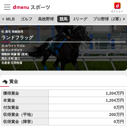
dメニュー
球
MLB
ゴルフ
高校野球
競馬
Jリーグ
プロ野球（2軍）
牡 鹿毛 登録抹消
ランドフラッグ
父:ホワイトマズル
母:ランドヴユウ
調教師:高橋 隆 (栗東)
馬主:木村 昌三
生産者:日西牧場
賞金
獲得賞金
1,204万円
本賞金
1,204万円
付加賞金
0万円
収得賞金（平地）
200万円
収得賞金（障害）
0万円