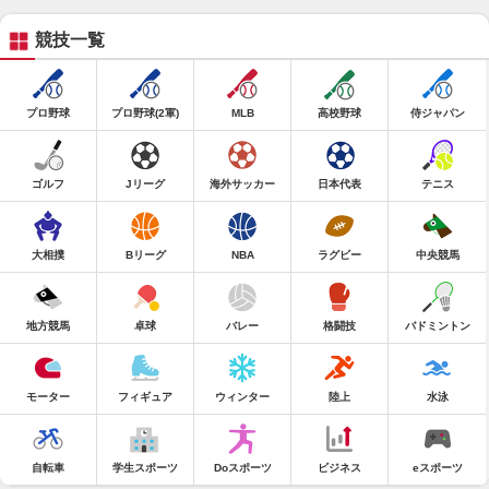
競技一覧
プロ野球
プロ野球(2軍)
MLB
高校野球
侍ジャパン
ゴルフ
Jリーグ
海外サッカー
日本代表
テニス
大相撲
Bリーグ
NBA
ラグビー
中央競馬
地方競馬
卓球
バレー
格闘技
バドミントン
モーター
フィギュア
ウィンター
陸上
水泳
自転車
学生スポーツ
Doスポーツ
ビジネス
eスポーツ