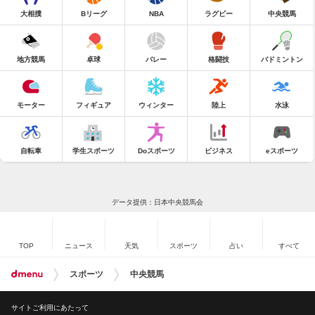
大相撲
Bリーグ
NBA
ラグビー
中央競馬
地方競馬
卓球
バレー
格闘技
バドミントン
モーター
フィギュア
ウィンター
陸上
水泳
自転車
学生スポーツ
Doスポーツ
ビジネス
eスポーツ
データ提供：日本中央競馬会
TOP
ニュース
天気
スポーツ
占い
すべて
スポーツ
中央競馬
サイトご利用にあたって