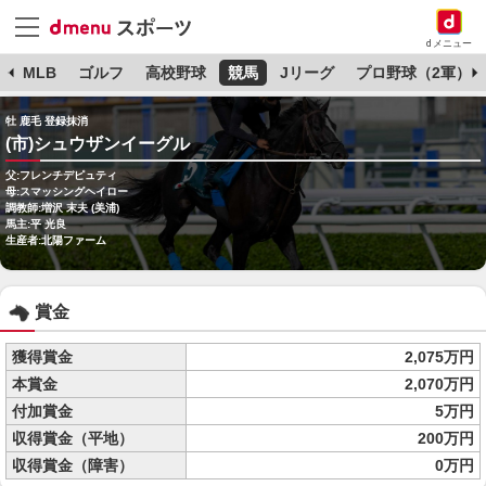
dメニュー
球
MLB
ゴルフ
高校野球
競馬
Jリーグ
プロ野球（2軍）
牡 鹿毛 登録抹消
(市)シュウザンイーグル
父:フレンチデピュティ
母:スマッシングヘイロー
調教師:増沢 末夫 (美浦)
馬主:平 光良
生産者:北陽ファーム
賞金
獲得賞金
2,075万円
本賞金
2,070万円
付加賞金
5万円
収得賞金（平地）
200万円
収得賞金（障害）
0万円