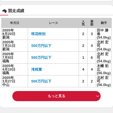
競走成績
人
着
年月日
レース
騎手
気
順
2005年
田中 勝
8月20日
咲花特別
2
3
春
新潟
(54.0kg)
2005年
北村 宏
7月31日
500万円以下
2
4
司
新潟
(54.0kg)
2005年
北村 宏
7月9日
500万円以下
1
6
司
福島
(54.0kg)
2005年
木幡 初
4月10日
滝桜賞
4
4
広
福島
(56.0kg)
2005年
北村 宏
3月27日
500万円以下
2
2
司
中山
(56.0kg)
もっと見る