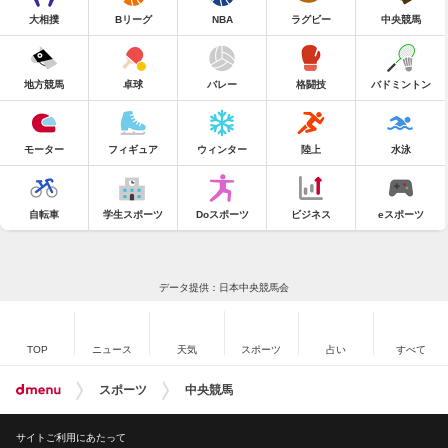
大相撲
Bリーグ
NBA
ラグビー
中央競馬
地方競馬
卓球
バレー
格闘技
バドミントン
モーター
フィギュア
ウィンター
陸上
水泳
自転車
学生スポーツ
Doスポーツ
ビジネス
eスポーツ
データ提供：日本中央競馬会
TOP
ニュース
天気
スポーツ
占い
すべて
スポーツ
中央競馬
サイトご利用にあたって