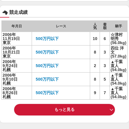
競走成績
人
着
年月日
レース
騎手
気
順
2006年
☆津村
11月19日
500万円以下
10
6
明秀
東京
(56.0kg)
2006年
四位 洋
10月21日
500万円以下
8
3
文
東京
(57.0kg)
2006年
▲千葉
9月24日
500万円以下
2
3
直人
札幌
(54.0kg)
2006年
▲千葉
9月10日
500万円以下
8
5
直人
札幌
(54.0kg)
2006年
▲千葉
8月26日
500万円以下
9
7
直人
札幌
(54.0kg)
もっと見る