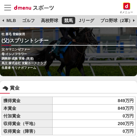
dメニュー
球
MLB
ゴルフ
高校野球
競馬
Jリーグ
プロ野球（2軍）
牡 栗毛 登録抹消
(父)スプリントシチー
父:ヤマニンゼファー
母:イシノフラワー
調教師:成島 英春 (美浦)
馬主:株式会社 友駿ホースクラブ
生産者:モリナガファーム
賞金
獲得賞金
849万円
本賞金
849万円
付加賞金
0万円
収得賞金（平地）
200万円
収得賞金（障害）
0万円