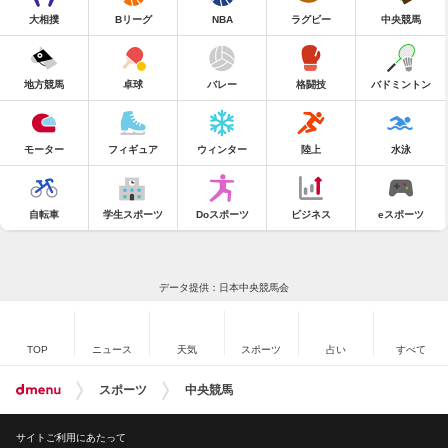
大相撲
Bリーグ
NBA
ラグビー
中央競馬
地方競馬
卓球
バレー
格闘技
バドミントン
モーター
フィギュア
ウィンター
陸上
水泳
自転車
学生スポーツ
Doスポーツ
ビジネス
eスポーツ
データ提供：日本中央競馬会
TOP
ニュース
天気
スポーツ
占い
すべて
スポーツ
中央競馬
サイトご利用にあたって