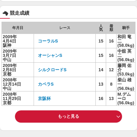
競走成績
人
着
年月日
レース
騎手
気
順
2009年
和田 竜
4月4日
コーラルS
15
16
二
阪神
(58.0kg)
2009年
中舘 英
3月7日
オーシャンS
15
16
二
中山
(56.0kg)
2009年
藤岡 佑
2月8日
シルクロードS
14
12
介
京都
(53.0kg)
2008年
柴山 雄
12月14日
カペラS
13
8
一
中山
(56.0kg)
2008年
M.デム
11月29日
京阪杯
16
13
ーロ
京都
(56.0kg)
もっと見る