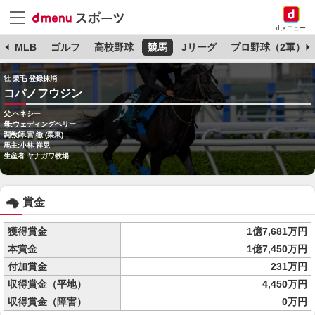
dメニュー
球
MLB
ゴルフ
高校野球
競馬
Jリーグ
プロ野球（2軍）
牡 栗毛 登録抹消
コパノフウジン
父:ヘネシー
母:ウェディングベリー
調教師:宮 徹 (栗東)
馬主:小林 祥晃
生産者:ヤナガワ牧場
賞金
獲得賞金
1億7,681万円
本賞金
1億7,450万円
付加賞金
231万円
収得賞金（平地）
4,450万円
収得賞金（障害）
0万円