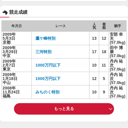
競走成績
人
着
年月日
レース
騎手
気
順
2009年
安部 幸
5月3日
鷹ケ峰特別
13
12
夫
京都
(57.0kg)
2009年
田中 博
3月29日
三河特別
17
18
康
中京
(57.0kg)
2009年
丹内 祐
2月7日
1000万円以下
10
11
次
東京
(57.0kg)
2009年
丹内 祐
1月18日
1000万円以下
12
5
次
中山
(57.0kg)
2008年
丹内 祐
11月24日
みちのく特別
10
9
次
福島
(57.0kg)
もっと見る