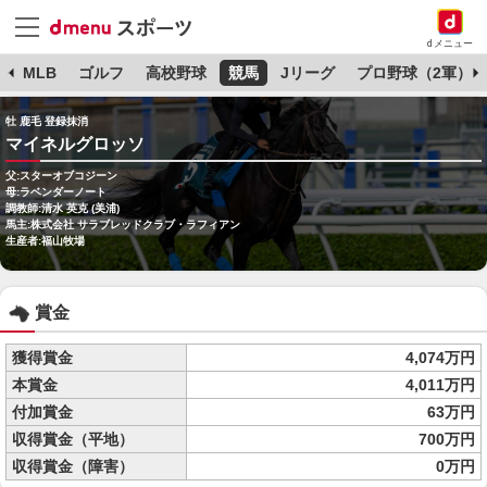
dメニュー
球
MLB
ゴルフ
高校野球
競馬
Jリーグ
プロ野球（2軍）
牡 鹿毛 登録抹消
マイネルグロッソ
父:スターオブコジーン
母:ラベンダーノート
調教師:清水 英克 (美浦)
馬主:株式会社 サラブレッドクラブ・ラフィアン
生産者:福山牧場
賞金
獲得賞金
4,074万円
本賞金
4,011万円
付加賞金
63万円
収得賞金（平地）
700万円
収得賞金（障害）
0万円