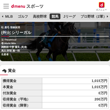
dメニュー
球
MLB
ゴルフ
高校野球
競馬
Jリーグ
プロ野球（2軍）
牡 鹿毛 登録抹消
(外)ヒシリーガル
父:Theatrical
母:Hishi Nile
調教師:中野 隆良 (美浦)
馬主:阿部 雅一郎
生産者:
賞金
獲得賞金
1,015万円
本賞金
1,015万円
付加賞金
0万円
収得賞金（平地）
200万円
収得賞金（障害）
0万円