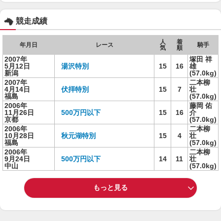
競走成績
人
着
年月日
レース
騎手
気
順
2007年
塚田 祥
5月12日
湯沢特別
15
16
雄
新潟
(57.0kg)
2007年
二本柳
4月14日
伏拝特別
15
7
壮
福島
(57.0kg)
2006年
藤岡 佑
11月26日
500万円以下
15
16
介
京都
(57.0kg)
2006年
二本柳
10月28日
秋元湖特別
15
4
壮
福島
(57.0kg)
2006年
二本柳
9月24日
500万円以下
14
11
壮
中山
(57.0kg)
もっと見る