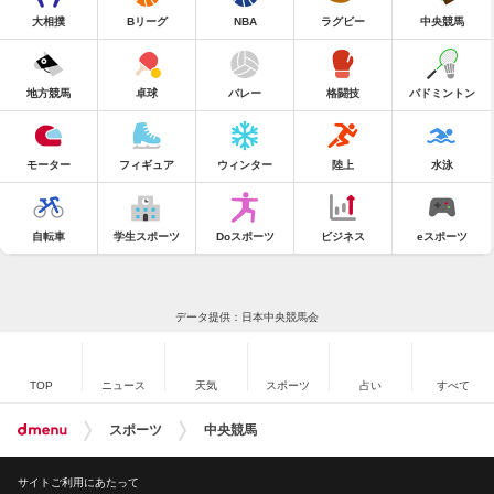
大相撲
Bリーグ
NBA
ラグビー
中央競馬
地方競馬
卓球
バレー
格闘技
バドミントン
モーター
フィギュア
ウィンター
陸上
水泳
自転車
学生スポーツ
Doスポーツ
ビジネス
eスポーツ
データ提供：日本中央競馬会
TOP
ニュース
天気
スポーツ
占い
すべて
スポーツ
中央競馬
サイトご利用にあたって