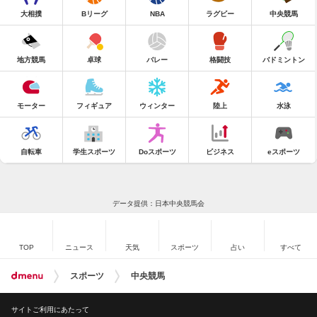
大相撲
Bリーグ
NBA
ラグビー
中央競馬
地方競馬
卓球
バレー
格闘技
バドミントン
モーター
フィギュア
ウィンター
陸上
水泳
自転車
学生スポーツ
Doスポーツ
ビジネス
eスポーツ
データ提供：日本中央競馬会
TOP
ニュース
天気
スポーツ
占い
すべて
スポーツ
中央競馬
サイトご利用にあたって