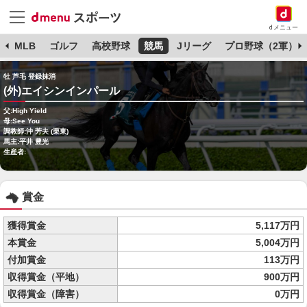
dメニュー
球
MLB
ゴルフ
高校野球
競馬
Jリーグ
プロ野球（2軍）
牡 芦毛 登録抹消
(外)エイシンインパール
父:High Yield
母:See You
調教師:沖 芳夫 (栗東)
馬主:平井 豊光
生産者:
賞金
獲得賞金
5,117万円
本賞金
5,004万円
付加賞金
113万円
収得賞金（平地）
900万円
収得賞金（障害）
0万円