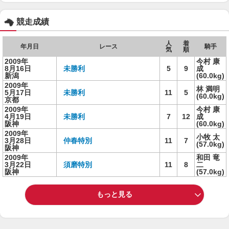
競走成績
人
着
年月日
レース
騎手
気
順
2009年
今村 康
8月16日
未勝利
5
9
成
新潟
(60.0kg)
2009年
林 満明
5月17日
未勝利
11
5
(60.0kg)
京都
2009年
今村 康
4月19日
未勝利
7
12
成
阪神
(60.0kg)
2009年
小牧 太
3月28日
仲春特別
11
7
(57.0kg)
阪神
2009年
和田 竜
3月22日
須磨特別
11
8
二
阪神
(57.0kg)
もっと見る