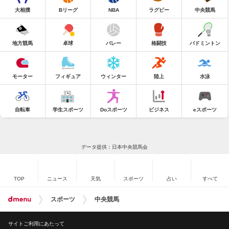
大相撲
Bリーグ
NBA
ラグビー
中央競馬
地方競馬
卓球
バレー
格闘技
バドミントン
モーター
フィギュア
ウィンター
陸上
水泳
自転車
学生スポーツ
Doスポーツ
ビジネス
eスポーツ
データ提供：日本中央競馬会
TOP
ニュース
天気
スポーツ
占い
すべて
スポーツ
中央競馬
サイトご利用にあたって