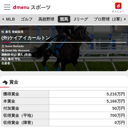
dメニュー
球
MLB
ゴルフ
高校野球
競馬
Jリーグ
プロ野球（2軍）
牡 鹿毛 登録抹消
(外)ケイアイカールトン
父:Saint Ballado
母:Debit My Account
調教師:松山 康久 (美浦)
馬主:亀田 守弘
生産者:
賞金
獲得賞金
5,216万円
本賞金
5,166万円
付加賞金
50万円
収得賞金（平地）
700万円
収得賞金（障害）
0万円