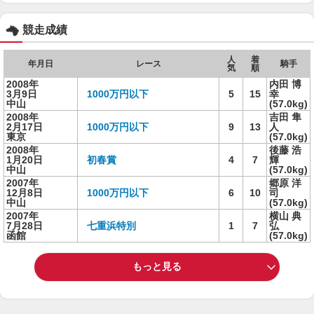
競走成績
人
着
年月日
レース
騎手
気
順
2008年
内田 博
3月9日
1000万円以下
5
15
幸
中山
(57.0kg)
2008年
吉田 隼
2月17日
1000万円以下
9
13
人
東京
(57.0kg)
2008年
後藤 浩
1月20日
初春賞
4
7
輝
中山
(57.0kg)
2007年
郷原 洋
12月8日
1000万円以下
6
10
司
中山
(57.0kg)
2007年
横山 典
7月28日
七重浜特別
1
7
弘
函館
(57.0kg)
もっと見る