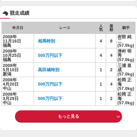
競走成績
人
着
年月日
レース
騎手
気
順
2008年
岩部 純
11月16日
相馬特別
4
8
二
福島
(57.0kg)
2008年
津村 明
10月25日
500万円以下
4
4
秀
福島
(57.0kg)
2008年
三浦 皇
5月10日
高田城特別
1
2
成
新潟
(57.0kg)
2008年
松岡 正
4月20日
500万円以下
1
4
海
中山
(57.0kg)
2008年
松岡 正
3月29日
500万円以下
1
2
海
中山
(57.0kg)
もっと見る