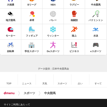
大相撲
Bリーグ
NBA
ラグビー
中央競馬
地方競馬
卓球
バレー
格闘技
バドミントン
モーター
フィギュア
ウィンター
陸上
水泳
自転車
学生スポーツ
Doスポーツ
ビジネス
eスポーツ
データ提供：日本中央競馬会
TOP
ニュース
天気
スポーツ
占い
すべて
スポーツ
中央競馬
サイトご利用にあたって