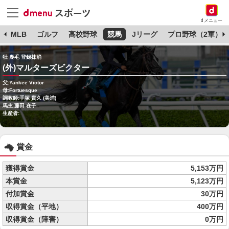
dメニュー
球
MLB
ゴルフ
高校野球
競馬
Jリーグ
プロ野球（2軍）
牡 鹿毛 登録抹消
(外)マルターズビクター
父:Yankee Victor
母:Fortuesque
調教師:手塚 貴久 (美浦)
馬主:藤田 在子
生産者:
賞金
獲得賞金
5,153万円
本賞金
5,123万円
付加賞金
30万円
収得賞金（平地）
400万円
収得賞金（障害）
0万円