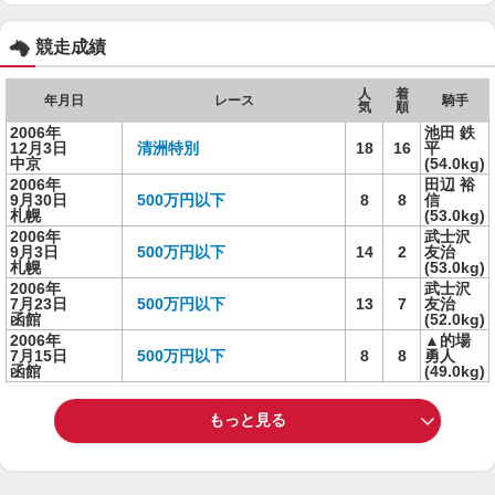
競走成績
人
着
年月日
レース
騎手
気
順
2006年
池田 鉄
12月3日
清洲特別
18
16
平
中京
(54.0kg)
2006年
田辺 裕
9月30日
500万円以下
8
8
信
札幌
(53.0kg)
2006年
武士沢
9月3日
500万円以下
14
2
友治
札幌
(53.0kg)
2006年
武士沢
7月23日
500万円以下
13
7
友治
函館
(52.0kg)
2006年
▲的場
7月15日
500万円以下
8
8
勇人
函館
(49.0kg)
もっと見る