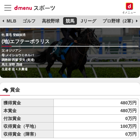
dメニュー
球
MLB
ゴルフ
高校野球
競馬
Jリーグ
プロ野球（2軍）
牝 栗毛 登録抹消
(地)エフテーポラリス
父:オジジアン
母:メイショウミネルバ
調教師:西塚 安夫 (美浦)
馬主:深野 茂雄
生産者:佐々木農場
賞金
獲得賞金
480万円
本賞金
480万円
付加賞金
0万円
収得賞金（平地）
100万円
収得賞金（障害）
0万円