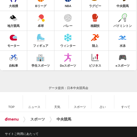
大相撲
Bリーグ
NBA
ラグビー
中央競馬
地方競馬
卓球
バレー
格闘技
バドミントン
モーター
フィギュア
ウィンター
陸上
水泳
自転車
学生スポーツ
Doスポーツ
ビジネス
eスポーツ
データ提供：日本中央競馬会
TOP
ニュース
天気
スポーツ
占い
すべて
スポーツ
中央競馬
サイトご利用にあたって