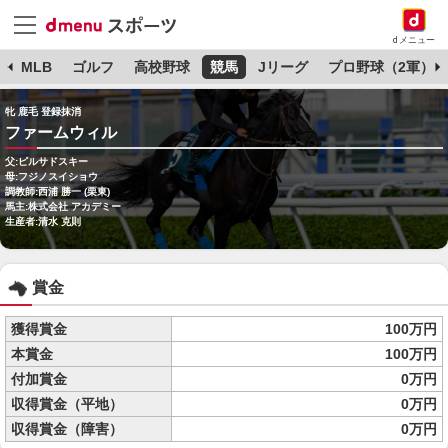
dメニュー
球
MLB
ゴルフ
高校野球
競馬
Jリーグ
プロ野球（2軍）
牝 鹿毛 登録抹消
ファームウィル
父:ピルサドスキー
母:フジノスイショウ
調教師:西浦 勝一 (栗東)
馬主:株式会社 アカデミー
生産者:清水 克則
賞金
獲得賞金
100万円
本賞金
100万円
付加賞金
0万円
収得賞金（平地）
0万円
収得賞金（障害）
0万円