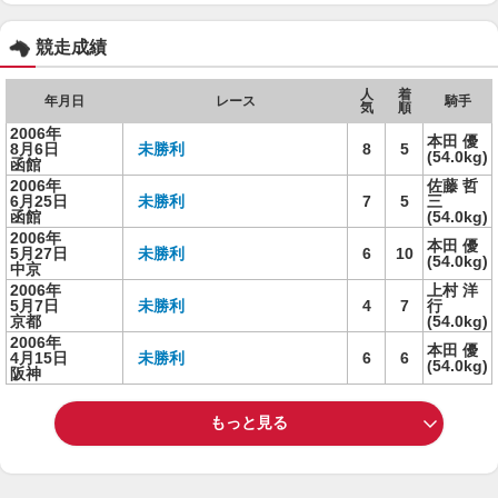
競走成績
人
着
年月日
レース
騎手
気
順
2006年
本田 優
8月6日
未勝利
8
5
(54.0kg)
函館
2006年
佐藤 哲
6月25日
未勝利
7
5
三
函館
(54.0kg)
2006年
本田 優
5月27日
未勝利
6
10
(54.0kg)
中京
2006年
上村 洋
5月7日
未勝利
4
7
行
京都
(54.0kg)
2006年
本田 優
4月15日
未勝利
6
6
(54.0kg)
阪神
もっと見る