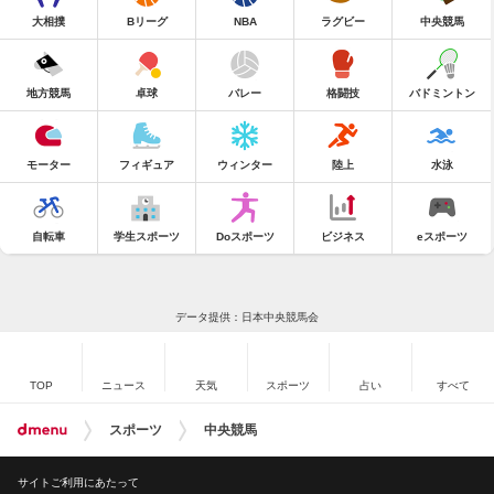
大相撲
Bリーグ
NBA
ラグビー
中央競馬
地方競馬
卓球
バレー
格闘技
バドミントン
モーター
フィギュア
ウィンター
陸上
水泳
自転車
学生スポーツ
Doスポーツ
ビジネス
eスポーツ
データ提供：日本中央競馬会
TOP
ニュース
天気
スポーツ
占い
すべて
スポーツ
中央競馬
サイトご利用にあたって