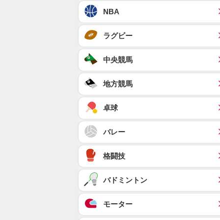
NBA
ラグビー
中央競馬
地方競馬
卓球
バレー
格闘技
バドミントン
モーター