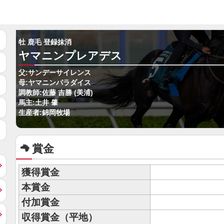
牡 鹿毛 登録抹消
ヤマニンプレアデス
父:サンデーサイレンス
母:ヤマニンパラダイス
調教師:佐藤 吉勝 (美浦)
馬主:土井 肇
生産者:錦岡牧場
賞金
獲得賞金
本賞金
付加賞金
収得賞金（平地）