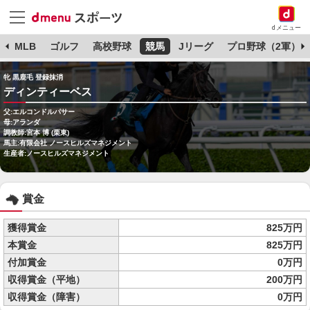
dメニュー
球
MLB
ゴルフ
高校野球
競馬
Jリーグ
プロ野球（2軍）
牝 黒鹿毛 登録抹消
ディンティーベス
父:エルコンドルパサー
母:アランダ
調教師:宮本 博 (栗東)
馬主:有限会社 ノースヒルズマネジメント
生産者:ノースヒルズマネジメント
賞金
獲得賞金
825万円
本賞金
825万円
付加賞金
0万円
収得賞金（平地）
200万円
収得賞金（障害）
0万円