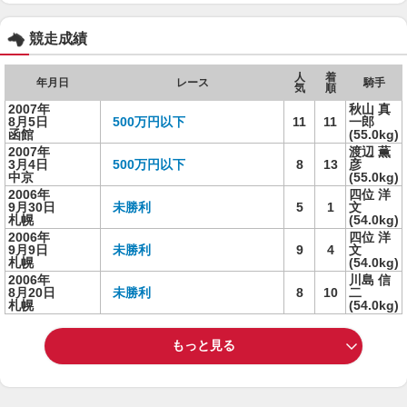
競走成績
人
着
年月日
レース
騎手
気
順
2007年
秋山 真
8月5日
500万円以下
11
11
一郎
函館
(55.0kg)
2007年
渡辺 薫
3月4日
500万円以下
8
13
彦
中京
(55.0kg)
2006年
四位 洋
9月30日
未勝利
5
1
文
札幌
(54.0kg)
2006年
四位 洋
9月9日
未勝利
9
4
文
札幌
(54.0kg)
2006年
川島 信
8月20日
未勝利
8
10
二
札幌
(54.0kg)
もっと見る