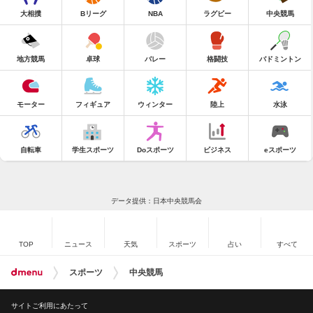
大相撲
Bリーグ
NBA
ラグビー
中央競馬
地方競馬
卓球
バレー
格闘技
バドミントン
モーター
フィギュア
ウィンター
陸上
水泳
自転車
学生スポーツ
Doスポーツ
ビジネス
eスポーツ
データ提供：日本中央競馬会
TOP
ニュース
天気
スポーツ
占い
すべて
スポーツ
中央競馬
サイトご利用にあたって