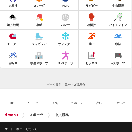
大相撲
Bリーグ
NBA
ラグビー
中央競馬
地方競馬
卓球
バレー
格闘技
バドミントン
モーター
フィギュア
ウィンター
陸上
水泳
自転車
学生スポーツ
Doスポーツ
ビジネス
eスポーツ
データ提供：日本中央競馬会
TOP
ニュース
天気
スポーツ
占い
すべて
スポーツ
中央競馬
サイトご利用にあたって