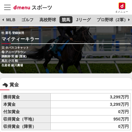
dメニュー
球
MLB
ゴルフ
高校野球
競馬
Jリーグ
プロ野球（2軍）
牡 栗毛 登録抹消
マイティーキラー
父:タバスコキャット
母:アニーブラウン
調教師:宮 徹 (栗東)
馬主:小川 勲
生産者:細川農場
賞金
獲得賞金
3,299万円
本賞金
3,299万円
付加賞金
0万円
収得賞金（平地）
950万円
収得賞金（障害）
0万円