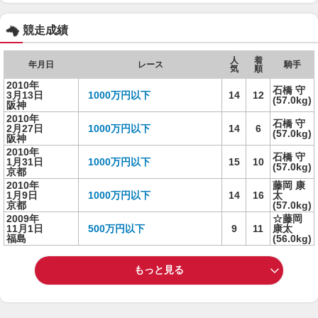
競走成績
人
着
年月日
レース
騎手
気
順
2010年
石橋 守
3月13日
1000万円以下
14
12
(57.0kg)
阪神
2010年
石橋 守
2月27日
1000万円以下
14
6
(57.0kg)
阪神
2010年
石橋 守
1月31日
1000万円以下
15
10
(57.0kg)
京都
2010年
藤岡 康
1月9日
1000万円以下
14
16
太
京都
(57.0kg)
2009年
☆藤岡
11月1日
500万円以下
9
11
康太
福島
(56.0kg)
もっと見る