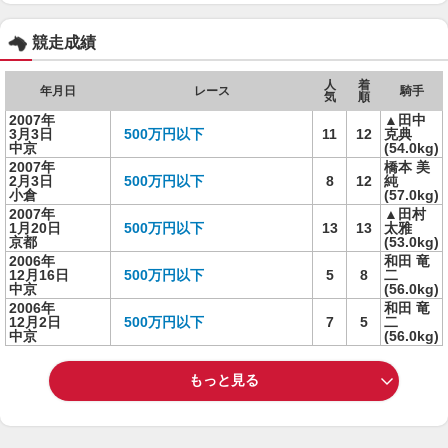
競走成績
人
着
年月日
レース
騎手
気
順
2007年
▲田中
3月3日
500万円以下
11
12
克典
中京
(54.0kg)
2007年
橋本 美
2月3日
500万円以下
8
12
純
小倉
(57.0kg)
2007年
▲田村
1月20日
500万円以下
13
13
太雅
京都
(53.0kg)
2006年
和田 竜
12月16日
500万円以下
5
8
二
中京
(56.0kg)
2006年
和田 竜
12月2日
500万円以下
7
5
二
中京
(56.0kg)
もっと見る