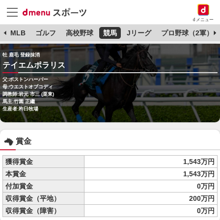
dメニュー
球
MLB
ゴルフ
高校野球
競馬
Jリーグ
プロ野球（2軍）
牡 鹿毛 登録抹消
テイエムポラリス
父:ボストンハーバー
母:ウエストオブコディ
調教師:岩元 市三 (栗東)
馬主:竹園 正繼
生産者:杵臼牧場
賞金
獲得賞金
1,543万円
本賞金
1,543万円
付加賞金
0万円
収得賞金（平地）
200万円
収得賞金（障害）
0万円