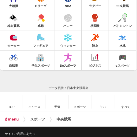
大相撲
Bリーグ
NBA
ラグビー
中央競馬
地方競馬
卓球
バレー
格闘技
バドミントン
モーター
フィギュア
ウィンター
陸上
水泳
自転車
学生スポーツ
Doスポーツ
ビジネス
eスポーツ
データ提供：日本中央競馬会
TOP
ニュース
天気
スポーツ
占い
すべて
スポーツ
中央競馬
サイトご利用にあたって