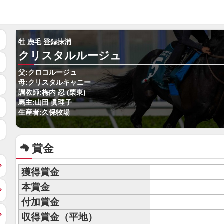
牡 鹿毛 登録抹消
クリスタルルージュ
父:クロコルージュ
母:クリスタルキャニー
調教師:梅内 忍 (栗東)
馬主:山田 眞理子
生産者:久保牧場
賞金
獲得賞金
本賞金
付加賞金
収得賞金（平地）