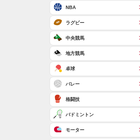
NBA
ラグビー
中央競馬
地方競馬
卓球
バレー
格闘技
バドミントン
モーター