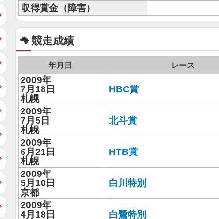
収得賞金（障害）
競走成績
年月日
レース
2009年
7月18日
HBC賞
札幌
2009年
7月5日
北斗賞
札幌
2009年
6月21日
HTB賞
札幌
2009年
5月10日
白川特別
京都
2009年
4月18日
白鷺特別