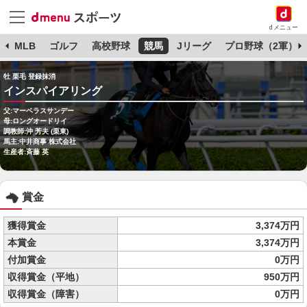
dメニュー
球
MLB
ゴルフ
高校野球
競馬
Jリーグ
プロ野球（2軍）
牡 栗毛 登録抹消
インスパイアリング
父:マーベラスサンデー
母:ロングオードリイ
調教師:沖 芳夫 (栗東)
馬主:中井商事 株式会社
生産者:斉藤 英
賞金
獲得賞金
3,374万円
本賞金
3,374万円
付加賞金
0万円
収得賞金（平地）
950万円
収得賞金（障害）
0万円