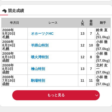
競走成績
人
着
年月日
レース
騎手
気
順
2008年
鈴来 直
9月20日
オホーツクHC
13
7
人
札幌
(51.0kg)
2008年
小林 徹
8月24日
羊蹄山特別
12
10
弥
札幌
(57.0kg)
2008年
小林 徹
8月10日
噴火湾特別
12
8
弥
函館
(57.0kg)
2008年
北村 友
8月3日
檜山特別
13
7
一
函館
(57.0kg)
2008年
小林 徹
7月19日
駒場特別
11
11
弥
函館
(57.0kg)
もっと見る