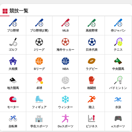
競技一覧
プロ野球
プロ野球(2軍)
MLB
高校野球
侍ジャパン
ゴルフ
Jリーグ
海外サッカー
日本代表
テニス
大相撲
Bリーグ
NBA
ラグビー
中央競馬
地方競馬
卓球
バレー
格闘技
バドミントン
モーター
フィギュア
ウィンター
陸上
水泳
自転車
学生スポーツ
Doスポーツ
ビジネス
eスポーツ