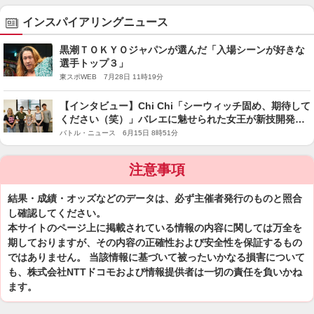
インスパイアリングニュース
黒潮ＴＯＫＹＯジャパンが選んだ「入場シーンが好きな
選手トップ３」
東スポWEB 7月28日 11時19分
【インタビュー】Chi Chi「シーウィッチ固め、期待して
ください（笑）」バレエに魅せられた女王が新技開発
へ！NBAバレエ団『リトルマーメイド』特別対談！
バトル・ニュース 6月15日 8時51分
注意事項
結果・成績・オッズなどのデータは、必ず主催者発行のものと照合
し確認してください。
本サイトのページ上に掲載されている情報の内容に関しては万全を
期しておりますが、その内容の正確性および安全性を保証するもの
ではありません。 当該情報に基づいて被ったいかなる損害について
も、株式会社NTTドコモおよび情報提供者は一切の責任を負いかね
ます。