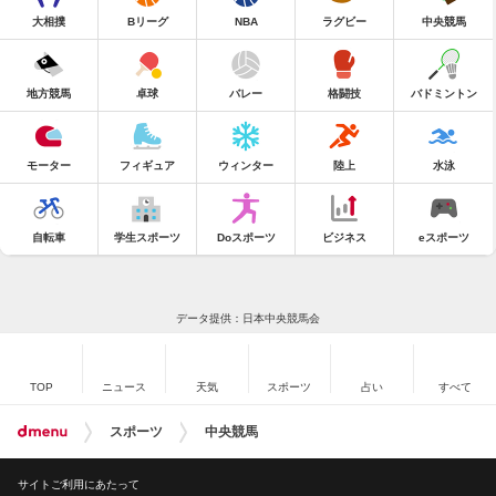
大相撲
Bリーグ
NBA
ラグビー
中央競馬
地方競馬
卓球
バレー
格闘技
バドミントン
モーター
フィギュア
ウィンター
陸上
水泳
自転車
学生スポーツ
Doスポーツ
ビジネス
eスポーツ
データ提供：日本中央競馬会
TOP
ニュース
天気
スポーツ
占い
すべて
スポーツ
中央競馬
サイトご利用にあたって