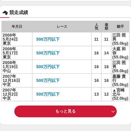
競走成績
人
着
年月日
レース
騎手
気
順
2008年
江田 照
5月24日
500万円以下
11
11
男
東京
(55.0kg)
2008年
大庭 和
5月17日
500万円以下
16
14
弥
東京
(55.0kg)
2008年
江田 照
1月19日
500万円以下
16
16
男
中山
(55.0kg)
2007年
嘉藤 貴
12月16日
500万円以下
16
16
行
中京
(55.0kg)
2007年
▲宮崎
12月2日
500万円以下
13
12
北斗
中京
(52.0kg)
もっと見る