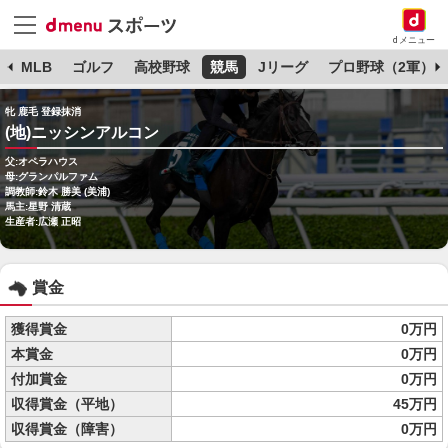
dメニュー
球
MLB
ゴルフ
高校野球
競馬
Jリーグ
プロ野球（2軍）
牝 鹿毛 登録抹消
(地)ニッシンアルコン
父:オペラハウス
母:グランパルファム
調教師:鈴木 勝美 (美浦)
馬主:星野 清蔵
生産者:広瀬 正昭
賞金
獲得賞金
0万円
本賞金
0万円
付加賞金
0万円
収得賞金（平地）
45万円
収得賞金（障害）
0万円