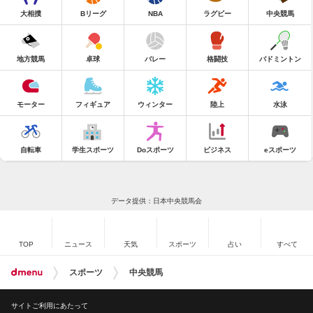
大相撲
Bリーグ
NBA
ラグビー
中央競馬
地方競馬
卓球
バレー
格闘技
バドミントン
モーター
フィギュア
ウィンター
陸上
水泳
自転車
学生スポーツ
Doスポーツ
ビジネス
eスポーツ
データ提供：日本中央競馬会
TOP
ニュース
天気
スポーツ
占い
すべて
スポーツ
中央競馬
サイトご利用にあたって