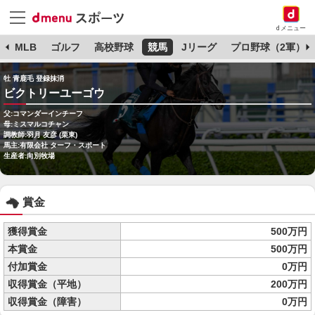
dメニュー
球
MLB
ゴルフ
高校野球
競馬
Jリーグ
プロ野球（2軍）
牡 青鹿毛 登録抹消
ビクトリーユーゴウ
父:コマンダーインチーフ
母:ミスマルコチャン
調教師:羽月 友彦 (栗東)
馬主:有限会社 ターフ・スポート
生産者:向別牧場
賞金
獲得賞金
500万円
本賞金
500万円
付加賞金
0万円
収得賞金（平地）
200万円
収得賞金（障害）
0万円