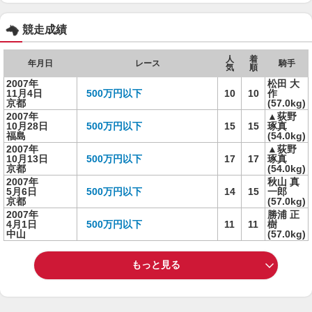
競走成績
人
着
年月日
レース
騎手
気
順
2007年
松田 大
11月4日
500万円以下
10
10
作
京都
(57.0kg)
2007年
▲荻野
10月28日
500万円以下
15
15
琢真
福島
(54.0kg)
2007年
▲荻野
10月13日
500万円以下
17
17
琢真
京都
(54.0kg)
2007年
秋山 真
5月6日
500万円以下
14
15
一郎
京都
(57.0kg)
2007年
勝浦 正
4月1日
500万円以下
11
11
樹
中山
(57.0kg)
もっと見る