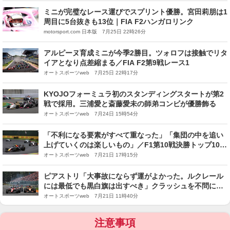
ミニが完璧なレース運びでスプリント優勝。宮田莉朋は1
周目に5台抜きも13位｜FIA F2ハンガロリンク
motorsport.com 日本版 7月25日 22時26分
アルピーヌ育成ミニが今季2勝目。ツォロフは接触でリタ
イアとなり点差縮まる／FIA F2第9戦レース1
オートスポーツweb 7月25日 22時17分
KYOJOフォーミュラ初のスタンディングスタートが第2
戦で採用。三浦愛と斎藤愛未の師弟コンビが優勝飾る
オートスポーツweb 7月24日 15時54分
「不利になる要素がすべて重なった」「集団の中を追い
上げていくのは楽しいもの」／F1第10戦決勝トップ10コ
メント（1）
オートスポーツweb 7月21日 17時15分
ピアストリ「大事故にならず運がよかった。ルクレール
には最低でも黒白旗は出すべき」クラッシュを不問に付
す裁定に納得せず
オートスポーツweb 7月21日 11時40分
注意事項