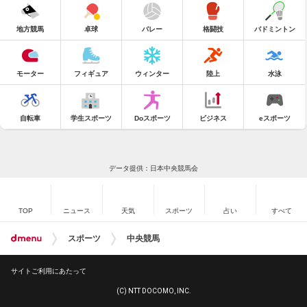
地方競馬
卓球
バレー
格闘技
バドミントン
モーター
フィギュア
ウィンター
陸上
水泳
自転車
学生スポーツ
Doスポーツ
ビジネス
eスポーツ
データ提供：日本中央競馬会
TOP
ニュース
天気
スポーツ
占い
すべて
スポーツ
中央競馬
サイトご利用にあたって
(C) NTT DOCOMO, INC.