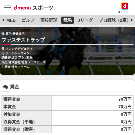
dメニュー
球
MLB
ゴルフ
高校野球
競馬
Jリーグ
プロ野球（2軍）
牡 鹿毛 登録抹消
ファステストラップ
父:フレンチデピュティ
母:ポールトゥウィン
調教師:坂口 正則 (栗東)
馬主:株式会社 社台レースホース
生産者:社台ファーム
賞金
獲得賞金
70万円
本賞金
70万円
付加賞金
0万円
収得賞金（平地）
0万円
収得賞金（障害）
0万円