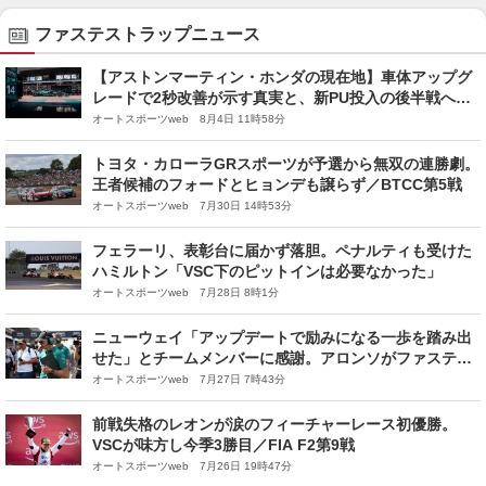
ファステストラップニュース
【アストンマーティン・ホンダの現在地】車体アップグ
レードで2秒改善が示す真実と、新PU投入の後半戦への
期待
オートスポーツweb 8月4日 11時58分
トヨタ・カローラGRスポーツが予選から無双の連勝劇。
王者候補のフォードとヒョンデも譲らず／BTCC第5戦
オートスポーツweb 7月30日 14時53分
フェラーリ、表彰台に届かず落胆。ペナルティも受けた
ハミルトン「VSC下のピットインは必要なかった」
オートスポーツweb 7月28日 8時1分
ニューウェイ「アップデートで励みになる一歩を踏み出
せた」とチームメンバーに感謝。アロンソがファステス
トラップで9位
オートスポーツweb 7月27日 7時43分
前戦失格のレオンが涙のフィーチャーレース初優勝。
VSCが味方し今季3勝目／FIA F2第9戦
オートスポーツweb 7月26日 19時47分