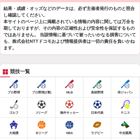
結果・成績・オッズなどのデータは、必ず主催者発行のものと照合
し確認してください。
本サイトのページ上に掲載されている情報の内容に関しては万全を
期しておりますが、その内容の正確性および安全性を保証するもの
ではありません。 当該情報に基づいて被ったいかなる損害について
も、株式会社NTTドコモおよび情報提供者は一切の責任を負いかね
ます。
競技一覧
プロ野球
プロ野球(2軍)
MLB
高校野球
侍ジャパン
ゴルフ
Jリーグ
海外サッカー
日本代表
テニス
大相撲
Bリーグ
NBA
ラグビー
中央競馬