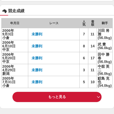
競走成績
人
着
年月日
レース
騎手
気
順
2006年
川田 将
9月3日
未勝利
7
11
雅
小倉
(56.0kg)
2006年
武 豊
6月10日
未勝利
8
14
(56.0kg)
中京
2006年
田中 勝
5月20日
未勝利
6
17
春
中京
(56.0kg)
2006年
中舘 英
4月29日
未勝利
3
11
二
新潟
(56.0kg)
2005年
鮫島 克
7月31日
未勝利
5
10
也
小倉
(54.0kg)
もっと見る