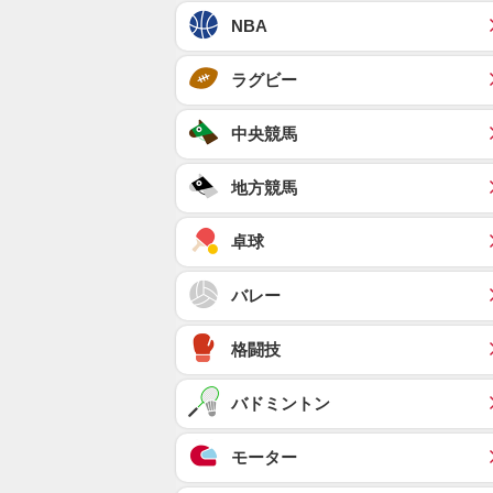
NBA
ラグビー
中央競馬
地方競馬
卓球
バレー
格闘技
バドミントン
モーター