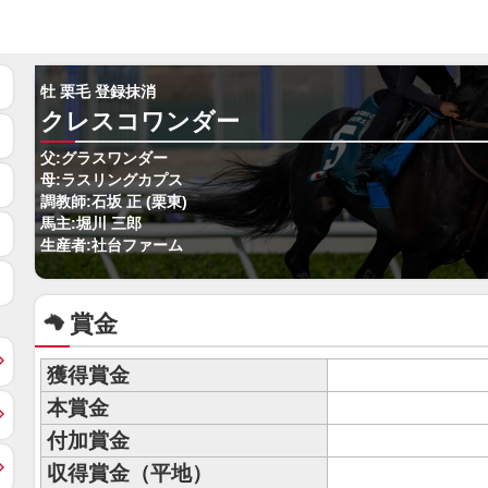
牡 栗毛 登録抹消
クレスコワンダー
父:グラスワンダー
母:ラスリングカプス
調教師:石坂 正 (栗東)
馬主:堀川 三郎
生産者:社台ファーム
賞金
獲得賞金
本賞金
付加賞金
収得賞金（平地）