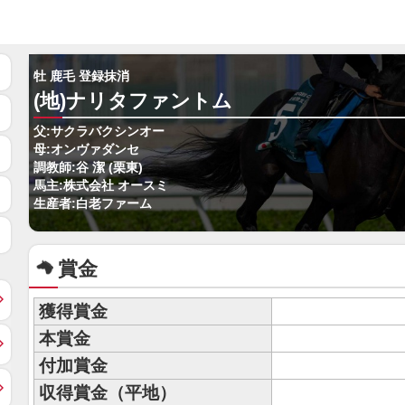
牡 鹿毛 登録抹消
(地)ナリタファントム
父:サクラバクシンオー
母:オンヴァダンセ
調教師:谷 潔 (栗東)
馬主:株式会社 オースミ
生産者:白老ファーム
賞金
獲得賞金
本賞金
付加賞金
収得賞金（平地）