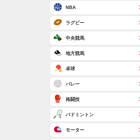
NBA
ラグビー
中央競馬
地方競馬
卓球
バレー
格闘技
バドミントン
モーター