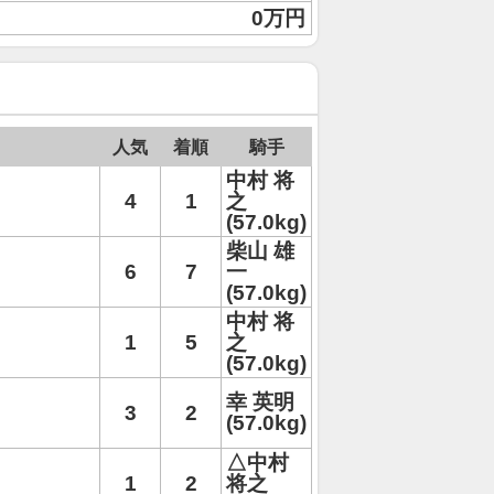
0万円
人気
着順
騎手
中村 将
4
1
之
(57.0kg)
柴山 雄
6
7
一
(57.0kg)
中村 将
1
5
之
(57.0kg)
幸 英明
3
2
(57.0kg)
△中村
1
2
将之