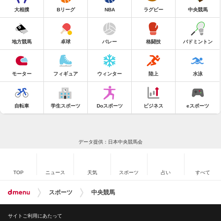
大相撲
Bリーグ
NBA
ラグビー
中央競馬
地方競馬
卓球
バレー
格闘技
バドミントン
モーター
フィギュア
ウィンター
陸上
水泳
自転車
学生スポーツ
Doスポーツ
ビジネス
eスポーツ
データ提供：日本中央競馬会
TOP
ニュース
天気
スポーツ
占い
すべて
スポーツ
中央競馬
サイトご利用にあたって