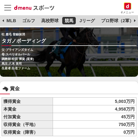
dメニュー
球
MLB
ゴルフ
高校野球
競馬
Jリーグ
プロ野球（2軍）
牡 鹿毛 登録抹消
タガノボーディング
父:ブライアンズタイム
母:スペリオルパール
調教師:松田 博資 (栗東)
馬主:八木 良司
生産者:白老ファーム
賞金
獲得賞金
5,003万円
本賞金
4,958万円
付加賞金
45万円
収得賞金（平地）
750万円
収得賞金（障害）
0万円