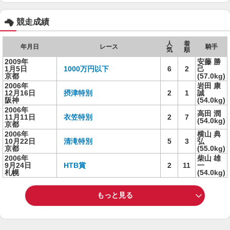
競走成績
人
着
年月日
レース
騎手
気
順
2009年
安藤 勝
1月5日
1000万円以下
6
2
己
京都
(57.0kg)
2006年
岩田 康
12月16日
摂津特別
2
1
誠
阪神
(54.0kg)
2006年
高田 潤
11月11日
衣笠特別
2
7
(54.0kg)
京都
2006年
横山 典
10月22日
清滝特別
5
3
弘
京都
(55.0kg)
2006年
柴山 雄
9月24日
HTB賞
2
11
一
札幌
(54.0kg)
もっと見る