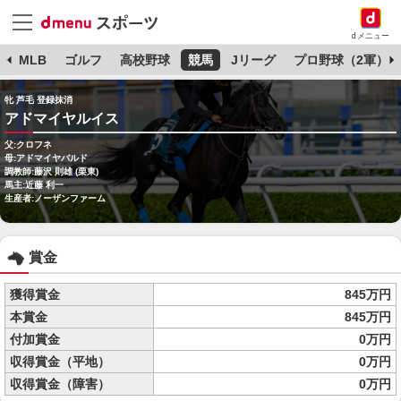
dメニュー
球
MLB
ゴルフ
高校野球
競馬
Jリーグ
プロ野球（2軍）
牝 芦毛 登録抹消
アドマイヤルイス
父:クロフネ
母:アドマイヤバルド
調教師:藤沢 則雄 (栗東)
馬主:近藤 利一
生産者:ノーザンファーム
賞金
獲得賞金
845万円
本賞金
845万円
付加賞金
0万円
収得賞金（平地）
0万円
収得賞金（障害）
0万円