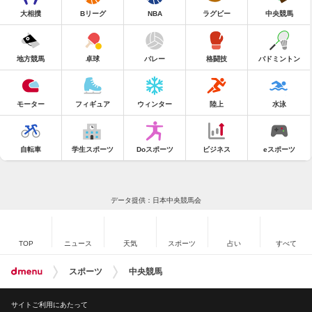
大相撲
Bリーグ
NBA
ラグビー
中央競馬
地方競馬
卓球
バレー
格闘技
バドミントン
モーター
フィギュア
ウィンター
陸上
水泳
自転車
学生スポーツ
Doスポーツ
ビジネス
eスポーツ
データ提供：日本中央競馬会
TOP
ニュース
天気
スポーツ
占い
すべて
スポーツ
中央競馬
サイトご利用にあたって