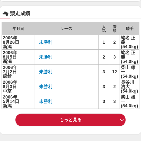
競走成績
人
着
年月日
レース
騎手
気
順
2006年
蛯名 正
8月26日
未勝利
1
2
義
新潟
(54.0kg)
2006年
蛯名 正
8月5日
未勝利
2
3
義
新潟
(54.0kg)
2006年
柴山 雄
7月2日
未勝利
3
12
一
函館
(54.0kg)
2006年
長谷川
6月3日
未勝利
3
2
浩大
中京
(54.0kg)
2006年
柴山 雄
5月14日
未勝利
3
3
一
新潟
(54.0kg)
もっと見る