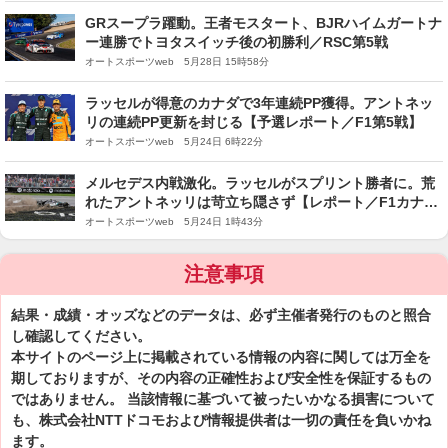
GRスープラ躍動。王者モスタート、BJRハイムガートナ
ー連勝でトヨタスイッチ後の初勝利／RSC第5戦
オートスポーツweb 5月28日 15時58分
ラッセルが得意のカナダで3年連続PP獲得。アントネッ
リの連続PP更新を封じる【予選レポート／F1第5戦】
オートスポーツweb 5月24日 6時22分
メルセデス内戦激化。ラッセルがスプリント勝者に。荒
れたアントネッリは苛立ち隠さず【レポート／F1カナダ
GP】
オートスポーツweb 5月24日 1時43分
注意事項
結果・成績・オッズなどのデータは、必ず主催者発行のものと照合
し確認してください。
本サイトのページ上に掲載されている情報の内容に関しては万全を
期しておりますが、その内容の正確性および安全性を保証するもの
ではありません。 当該情報に基づいて被ったいかなる損害について
も、株式会社NTTドコモおよび情報提供者は一切の責任を負いかね
ます。