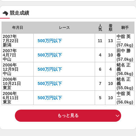
競走成績
人
着
年月日
レース
騎手
気
順
2007年
中舘 英
7月22日
500万円以下
11
13
二
新潟
(57.0kg)
2007年
田中 勝
4月7日
500万円以下
4
10
春
中山
(57.0kg)
2006年
蛯名 正
12月9日
500万円以下
6
4
義
中山
(56.0kg)
2006年
蛯名 正
10月21日
500万円以下
7
10
義
東京
(55.0kg)
2006年
中舘 英
6月11日
500万円以下
5
10
二
東京
(56.0kg)
もっと見る