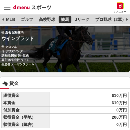
dメニュー
球
MLB
ゴルフ
高校野球
競馬
Jリーグ
プロ野球（2軍）
牡 鹿毛 登録抹消
ウインブラッド
父:クロフネ
母:サワズソング
調教師:国枝 栄 (美浦)
馬主:株式会社 ウイン
生産者:ノーザンファーム
賞金
獲得賞金
610万円
本賞金
610万円
付加賞金
0万円
収得賞金（平地）
200万円
収得賞金（障害）
0万円