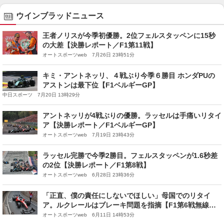
ウインブラッドニュース
王者ノリスが今季初優勝。2位フェルスタッペンに15秒
の大差【決勝レポート／F1第11戦】
オートスポーツweb 7月26日 23時51分
キミ・アントネッリ、４戦ぶり今季６勝目 ホンダPUの
アストンは最下位【F1ベルギーGP】
中日スポーツ 7月20日 13時29分
アントネッリが4戦ぶりの優勝。ラッセルは手痛いリタイ
ア【決勝レポート／F1ベルギーGP】
オートスポーツweb 7月19日 23時43分
ラッセル完勝で今季2勝目。フェルスタッペンが1.6秒差
の2位【決勝レポート／F1第8戦】
オートスポーツweb 6月28日 23時36分
「正直、僕の責任にしないでほしい」母国でのリタイ
ア。ルクレールはブレーキ問題を指摘【F1第6戦無線レ
ビュー（2）】
オートスポーツweb 6月11日 14時53分