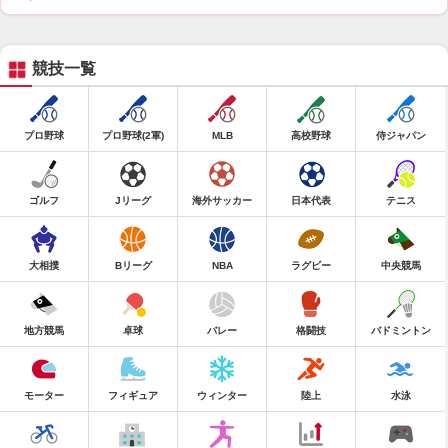
競技一覧
プロ野球
プロ野球(2軍)
MLB
高校野球
侍ジャパン
ゴルフ
Jリーグ
海外サッカー
日本代表
テニス
大相撲
Bリーグ
NBA
ラグビー
中央競馬
地方競馬
卓球
バレー
格闘技
バドミントン
モーター
フィギュア
ウィンター
陸上
水泳