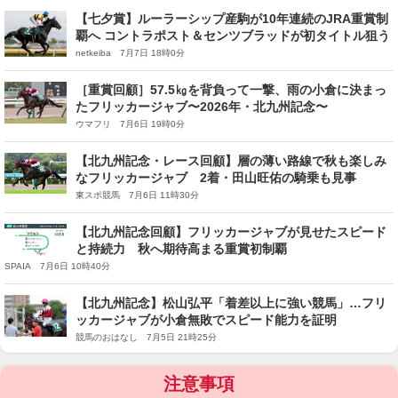
【七夕賞】ルーラーシップ産駒が10年連続のJRA重賞制
覇へ コントラポスト＆センツブラッドが初タイトル狙う
netkeiba 7月7日 18時0分
［重賞回顧］57.5㎏を背負って一撃、雨の小倉に決まっ
たフリッカージャブ〜2026年・北九州記念〜
ウマフリ 7月6日 19時0分
【北九州記念・レース回顧】層の薄い路線で秋も楽しみ
なフリッカージャブ 2着・田山旺佑の騎乗も見事
東スポ競馬 7月6日 11時30分
【北九州記念回顧】フリッカージャブが見せたスピード
と持続力 秋へ期待高まる重賞初制覇
SPAIA 7月6日 10時40分
【北九州記念】松山弘平「着差以上に強い競馬」…フリ
ッカージャブが小倉無敗でスピード能力を証明
競馬のおはなし 7月5日 21時25分
注意事項