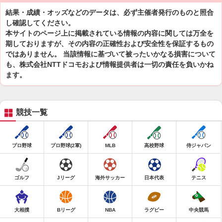
結果・成績・オッズなどのデータは、必ず主催者発行のものと照合
し確認してください。
本サイトのページ上に掲載されている情報の内容に関しては万全を
期しておりますが、その内容の正確性および安全性を保証するもの
ではありません。 当該情報に基づいて被ったいかなる損害について
も、株式会社NTTドコモおよび情報提供者は一切の責任を負いかね
ます。
競技一覧
プロ野球
プロ野球(2軍)
MLB
高校野球
侍ジャパン
ゴルフ
Jリーグ
海外サッカー
日本代表
テニス
大相撲
Bリーグ
NBA
ラグビー
中央競馬