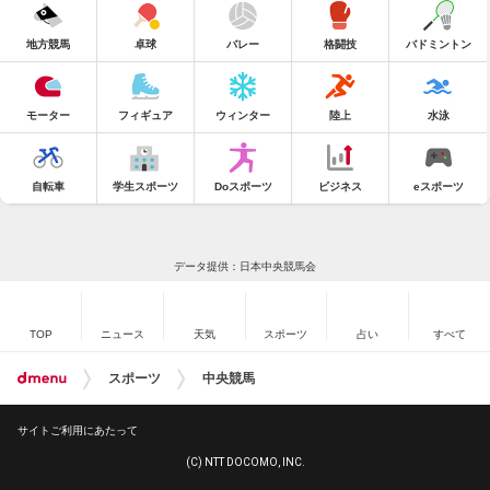
地方競馬
卓球
バレー
格闘技
バドミントン
モーター
フィギュア
ウィンター
陸上
水泳
自転車
学生スポーツ
Doスポーツ
ビジネス
eスポーツ
データ提供：日本中央競馬会
TOP
ニュース
天気
スポーツ
占い
すべて
スポーツ
中央競馬
サイトご利用にあたって
(C) NTT DOCOMO, INC.