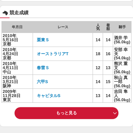
競走成績
人
着
年月日
レース
騎手
気
順
2010年
酒井 学
5月16日
栗東Ｓ
14
14
(56.0kg)
京都
2010年
安部 幸
4月24日
オーストラリアT
18
16
夫
京都
(54.0kg)
2010年
熊沢 重
4月11日
春雷Ｓ
12
13
文
中山
(56.0kg)
2010年
秋山 真
3月21日
六甲S
14
15
一郎
阪神
(56.0kg)
2009年
吉田 隼
11月28日
キャピタルS
13
14
人
東京
(56.0kg)
もっと見る