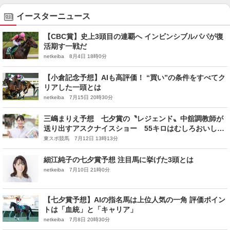
イースターニュース
【CBC賞】史上3頭目の連覇へ インビンシブルパパが復
活期す一戦だ
netkeiba 8月4日 18時0分
【小倉記念予想】AIも高評価！ “買い”の条件をすべてク
リアした一頭とは
netkeiba 7月15日 20時30分
三嶋まりえ予想 七夕賞の〝レジェンド〟中舘調教師が
送り出すアスクナイスショー 55キロはむしろおいし
い！
東スポ競馬 7月12日 13時13分
細江純子の七夕賞予想 注目馬に挙げた3頭とは
netkeiba 7月10日 21時0分
【七夕賞予想】AIの指名馬は上位人気の一角 評価ポイン
トは「血統」と「キャリア」
netkeiba 7月8日 20時30分