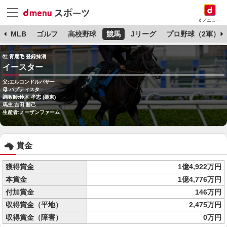
dメニュー
球
MLB
ゴルフ
高校野球
競馬
Jリーグ
プロ野球（2軍）
牡 青鹿毛 登録抹消
イースター
父:エルコンドルパサー
母:バプティスタ
調教師:鈴木 孝志 (栗東)
馬主:吉田 勝己
生産者:ノーザンファーム
賞金
獲得賞金
1億4,922万円
本賞金
1億4,776万円
付加賞金
146万円
収得賞金（平地）
2,475万円
収得賞金（障害）
0万円