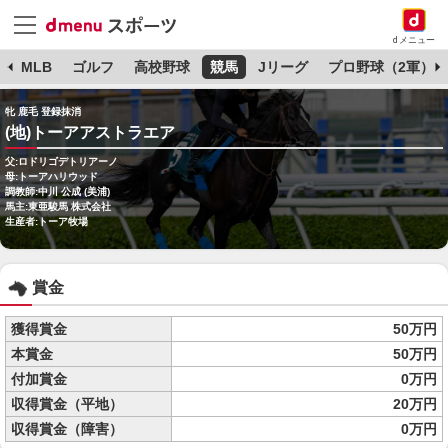
dメニュー
球
MLB
ゴルフ
高校野球
競馬
Jリーグ
プロ野球（2軍）
牝 鹿毛 登録抹消
(地)トーアアストラエア
父:ロドリゴデトリアーノ
母:トーアハリウッド
調教師:中川 公成 (美浦)
馬主:東亜駿馬 株式会社
生産者:トーア牧場
賞金
獲得賞金
50万円
本賞金
50万円
付加賞金
0万円
収得賞金（平地）
20万円
収得賞金（障害）
0万円