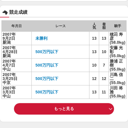
競走成績
人
着
年月日
レース
騎手
気
順
2007年
穂苅 寿
9月2日
未勝利
13
13
彦
新潟
(58.0kg)
2007年
安藤 光
4月28日
500万円以下
13
10
彰
新潟
(55.0kg)
2007年
勝浦 正
4月7日
500万円以下
10
7
樹
中山
(55.0kg)
2007年
川島 信
3月25日
500万円以下
12
12
二
中京
(55.0kg)
2007年
川田 将
3月3日
500万円以下
13
11
雅
中山
(55.0kg)
もっと見る