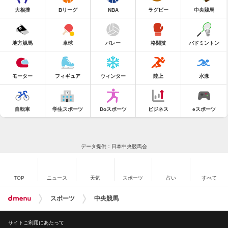
大相撲
Bリーグ
NBA
ラグビー
中央競馬
地方競馬
卓球
バレー
格闘技
バドミントン
モーター
フィギュア
ウィンター
陸上
水泳
自転車
学生スポーツ
Doスポーツ
ビジネス
eスポーツ
データ提供：日本中央競馬会
TOP
ニュース
天気
スポーツ
占い
すべて
スポーツ
中央競馬
サイトご利用にあたって