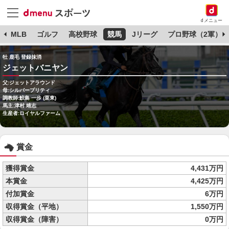
dメニュー
球
MLB
ゴルフ
高校野球
競馬
Jリーグ
プロ野球（2軍）
牡 鹿毛 登録抹消
ジェットバニヤン
父:ジェットアラウンド
母:シルバープリティ
調教師:鮫島 一歩 (栗東)
馬主:津村 靖志
生産者:ロイヤルファーム
賞金
獲得賞金
4,431万円
本賞金
4,425万円
付加賞金
6万円
収得賞金（平地）
1,550万円
収得賞金（障害）
0万円