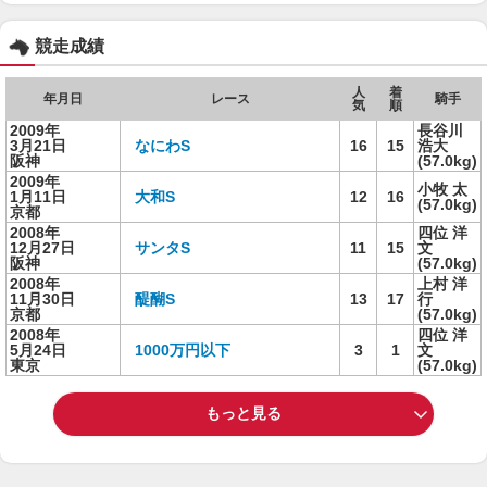
競走成績
人
着
年月日
レース
騎手
気
順
2009年
長谷川
3月21日
なにわS
16
15
浩大
阪神
(57.0kg)
2009年
小牧 太
1月11日
大和S
12
16
(57.0kg)
京都
2008年
四位 洋
12月27日
サンタS
11
15
文
阪神
(57.0kg)
2008年
上村 洋
11月30日
醍醐S
13
17
行
京都
(57.0kg)
2008年
四位 洋
5月24日
1000万円以下
3
1
文
東京
(57.0kg)
もっと見る