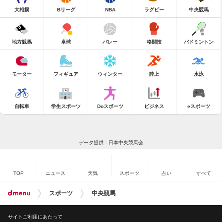
大相撲
Bリーグ
NBA
ラグビー
中央競馬
地方競馬
卓球
バレー
格闘技
バドミントン
モーター
フィギュア
ウィンター
陸上
水泳
自転車
学生スポーツ
Doスポーツ
ビジネス
eスポーツ
データ提供：日本中央競馬会
TOP
ニュース
天気
スポーツ
占い
すべて
スポーツ
中央競馬
サイトご利用にあたって