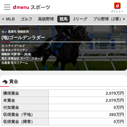
dメニュー
球
MLB
ゴルフ
高校野球
競馬
Jリーグ
プロ野球（2軍）
セン 黒鹿毛 登録抹消
(地)ゴールデンラダー
父:ステイゴールド
母:キタノラフィアン
調教師:天間 昭一 (美浦)
馬主:有限会社 ターフ・スポート
生産者:市川フアーム
賞金
獲得賞金
2,079万円
本賞金
2,079万円
付加賞金
0万円
収得賞金（平地）
260万円
収得賞金（障害）
0万円