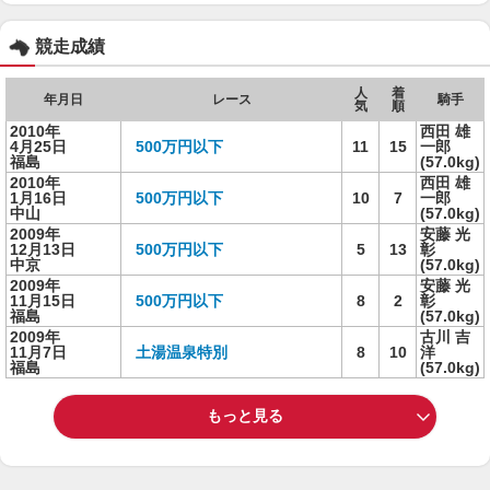
競走成績
人
着
年月日
レース
騎手
気
順
2010年
西田 雄
4月25日
500万円以下
11
15
一郎
福島
(57.0kg)
2010年
西田 雄
1月16日
500万円以下
10
7
一郎
中山
(57.0kg)
2009年
安藤 光
12月13日
500万円以下
5
13
彰
中京
(57.0kg)
2009年
安藤 光
11月15日
500万円以下
8
2
彰
福島
(57.0kg)
2009年
古川 吉
11月7日
土湯温泉特別
8
10
洋
福島
(57.0kg)
もっと見る