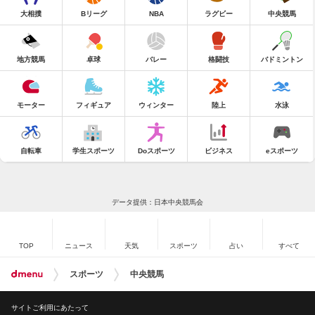
大相撲
Bリーグ
NBA
ラグビー
中央競馬
地方競馬
卓球
バレー
格闘技
バドミントン
モーター
フィギュア
ウィンター
陸上
水泳
自転車
学生スポーツ
Doスポーツ
ビジネス
eスポーツ
データ提供：日本中央競馬会
TOP
ニュース
天気
スポーツ
占い
すべて
スポーツ
中央競馬
サイトご利用にあたって