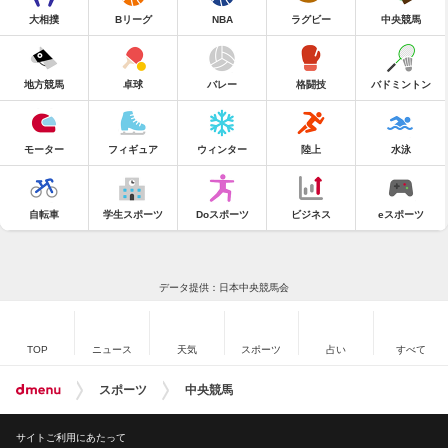
大相撲
Bリーグ
NBA
ラグビー
中央競馬
地方競馬
卓球
バレー
格闘技
バドミントン
モーター
フィギュア
ウィンター
陸上
水泳
自転車
学生スポーツ
Doスポーツ
ビジネス
eスポーツ
データ提供：日本中央競馬会
TOP
ニュース
天気
スポーツ
占い
すべて
スポーツ
中央競馬
サイトご利用にあたって