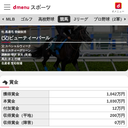
dメニュー
球
MLB
ゴルフ
高校野球
競馬
Jリーグ
プロ野球（2軍）
牝 黒鹿毛 登録抹消
(父)ビューティーパール
父:スペシャルウィーク
母:ミスティーグリーン
調教師:増沢 末夫 (美浦)
馬主:水上 行雄
生産者:笠松牧場
賞金
獲得賞金
1,042万円
本賞金
1,030万円
付加賞金
12万円
収得賞金（平地）
200万円
収得賞金（障害）
0万円