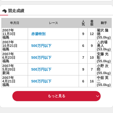
競走成績
人
着
年月日
レース
騎手
気
順
2007年
菊沢 隆
11月3日
赤湯特別
9
12
徳
福島
(55.0kg)
2007年
△的場
10月21日
500万円以下
6
9
勇人
福島
(53.0kg)
2007年
安藤 光
6月23日
500万円以下
7
10
彰
福島
(55.0kg)
2007年
小野 次
5月20日
500万円以下
9
7
郎
新潟
(55.0kg)
2007年
中舘 英
4月21日
500万円以下
6
16
二
福島
(55.0kg)
もっと見る