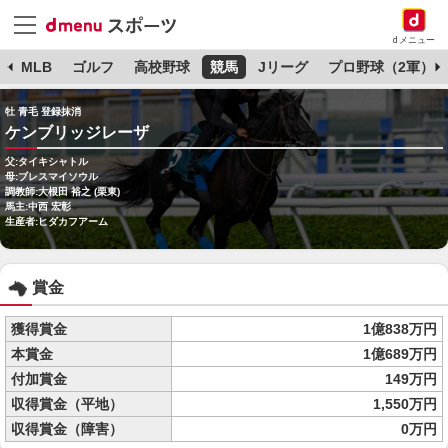
dメニュー
球
MLB
ゴルフ
高校野球
競馬
Jリーグ
プロ野球（2軍）
牡 青毛 登録抹消
ケンブリッジレーザ
父:タイキシャトル
母:ブレスマイソウル
調教師:大根田 裕之 (栗東)
馬主:中西 宏彰
生産者:ヒダカフアーム
賞金
獲得賞金
1億838万円
本賞金
1億689万円
付加賞金
149万円
収得賞金（平地）
1,550万円
収得賞金（障害）
0万円