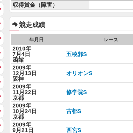
収得賞金（障害）
競走成績
年月日
レース
2010年
7月4日
五稜郭S
函館
2009年
12月13日
オリオンS
阪神
2009年
11月22日
修学院S
京都
2009年
10月24日
古都S
京都
2009年
9月21日
西宮S