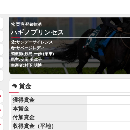
牝 栗毛 登録抹消
ハギノプリンセス
父:サンデーサイレンス
母:サベージレディ
調教師:鮫島 一歩 (栗東)
馬主:安岡 美津子
生産者:村下 明博
賞金
獲得賞金
本賞金
付加賞金
収得賞金（平地）