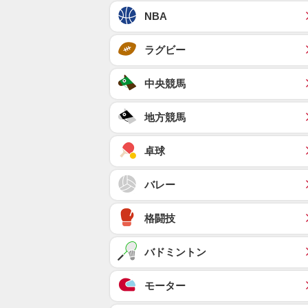
NBA
ラグビー
中央競馬
地方競馬
卓球
バレー
格闘技
バドミントン
モーター