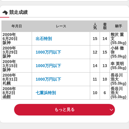
競走成績
人
着
年月日
レース
騎手
気
順
2009年
熊沢 重
6月20日
出石特別
15
14
文
阪神
(55.0kg)
2009年
小林 徹
3月29日
1000万円以下
12
15
弥
阪神
(55.0kg)
2009年
幸 英明
3月15日
1000万円以下
14
13
(55.0kg)
阪神
2008年
長谷川
8月31日
1000万円以下
11
10
浩大
札幌
(55.0kg)
2008年
長谷川
8月2日
七重浜特別
10
6
浩大
函館
(55.0kg)
もっと見る