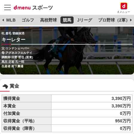
dメニュー
球
MLB
ゴルフ
高校野球
競馬
Jリーグ
プロ野球（2軍）
牝 鹿毛 登録抹消
キーレター
父:リンドシェーバー
母:アグネスフエルテイ
調教師:目野 哲也 (栗東)
馬主:北前 孔一郎
生産者:村下農場
賞金
獲得賞金
3,390万円
本賞金
3,390万円
付加賞金
0万円
収得賞金（平地）
950万円
収得賞金（障害）
0万円