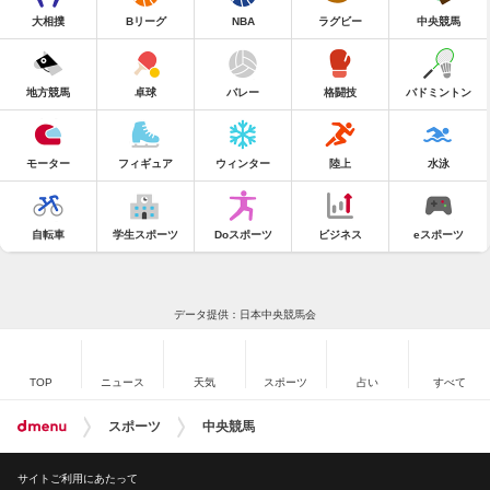
大相撲
Bリーグ
NBA
ラグビー
中央競馬
地方競馬
卓球
バレー
格闘技
バドミントン
モーター
フィギュア
ウィンター
陸上
水泳
自転車
学生スポーツ
Doスポーツ
ビジネス
eスポーツ
データ提供：日本中央競馬会
TOP
ニュース
天気
スポーツ
占い
すべて
スポーツ
中央競馬
サイトご利用にあたって