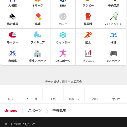
大相撲
Bリーグ
NBA
ラグビー
中央競馬
地方競馬
卓球
バレー
格闘技
バドミントン
モーター
フィギュア
ウィンター
陸上
水泳
自転車
学生スポーツ
Doスポーツ
ビジネス
eスポーツ
データ提供：日本中央競馬会
TOP
ニュース
天気
スポーツ
占い
すべて
スポーツ
中央競馬
サイトご利用にあたって