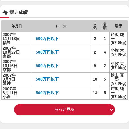
競走成績
人
着
年月日
レース
騎手
気
順
2007年
芹沢 純
11月18日
500万円以下
2
1
一
福島
(57.0kg)
2007年
小牧 太
10月27日
500万円以下
2
4
(57.0kg)
京都
2007年
小牧 太
10月6日
500万円以下
5
2
(57.0kg)
京都
2007年
秋山 真
9月9日
500万円以下
10
5
一郎
阪神
(57.0kg)
2007年
芹沢 純
8月11日
500万円以下
13
5
一
小倉
(57.0kg)
もっと見る