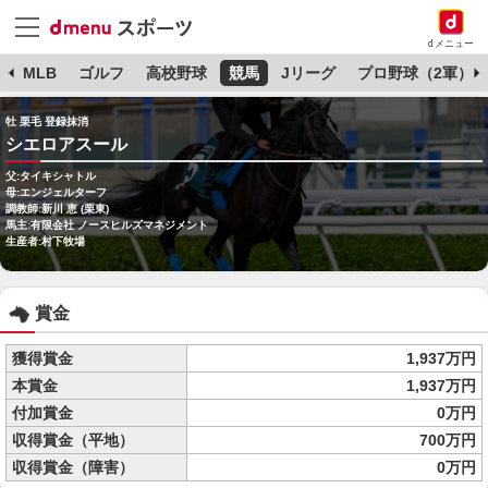
dメニュー
球
MLB
ゴルフ
高校野球
競馬
Jリーグ
プロ野球（2軍）
牡 栗毛 登録抹消
シエロアスール
父:タイキシャトル
母:エンジェルターフ
調教師:新川 恵 (栗東)
馬主:有限会社 ノースヒルズマネジメント
生産者:村下牧場
賞金
獲得賞金
1,937万円
本賞金
1,937万円
付加賞金
0万円
収得賞金（平地）
700万円
収得賞金（障害）
0万円