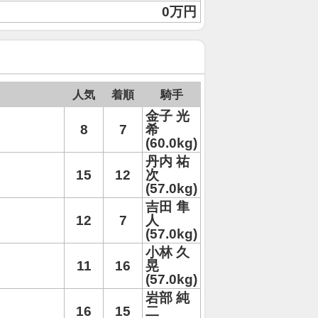
0万円
人気
着順
騎手
金子 光
8
7
希
(60.0kg)
丹内 祐
15
12
次
(57.0kg)
吉田 隼
12
7
人
(57.0kg)
小林 久
11
16
晃
(57.0kg)
岩部 純
16
15
二