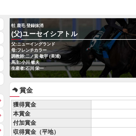
牡 鹿毛 登録抹消
(父)ユーセイシアトル
父:ニューイングランド
母:フレンチカラー
調教師:二ノ宮 敬宇 (美浦)
馬主:小川 敏夫
生産者:石川 栄一
賞金
獲得賞金
本賞金
付加賞金
収得賞金（平地）