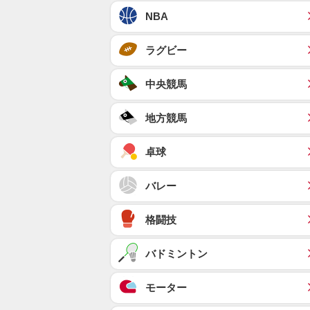
NBA
ラグビー
中央競馬
地方競馬
卓球
バレー
格闘技
バドミントン
モーター