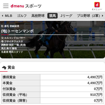
dメニュー
球
MLB
ゴルフ
高校野球
競馬
Jリーグ
プロ野球（2軍）
牡 鹿毛 登録抹消
(地)トーセンマンボ
父:エルコンドルパサー
母:フサイチフェスタ
調教師:保田 一隆 (美浦)
馬主:島川 隆哉
生産者:岡田スタツド
賞金
獲得賞金
4,490万円
本賞金
4,490万円
付加賞金
0万円
収得賞金（平地）
910万円
収得賞金（障害）
0万円