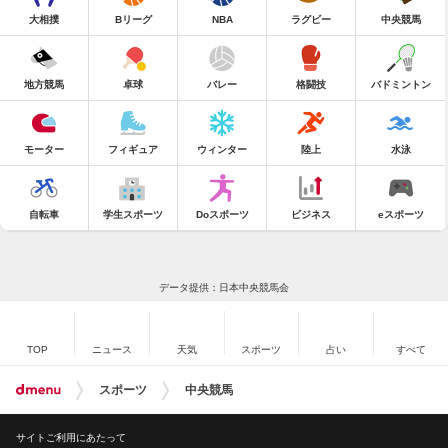
大相撲
Bリーグ
NBA
ラグビー
中央競馬
地方競馬
卓球
バレー
格闘技
バドミントン
モーター
フィギュア
ウィンター
陸上
水泳
自転車
学生スポーツ
Doスポーツ
ビジネス
eスポーツ
データ提供：日本中央競馬会
TOP
ニュース
天気
スポーツ
占い
すべて
スポーツ
中央競馬
サイトご利用にあたって