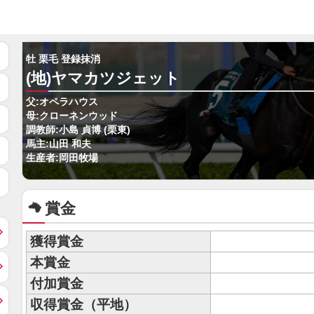
牡 栗毛 登録抹消
(地)ヤマカツジェット
父:オペラハウス
母:クローネンウッド
調教師:小島 貞博 (栗東)
馬主:山田 和夫
生産者:岡田牧場
賞金
獲得賞金
本賞金
付加賞金
収得賞金（平地）