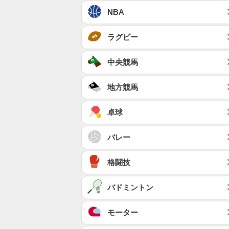
NBA
ラグビー
中央競馬
地方競馬
卓球
バレー
格闘技
バドミントン
モーター