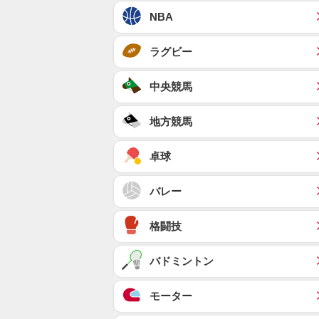
NBA
ラグビー
中央競馬
地方競馬
卓球
バレー
格闘技
バドミントン
モーター