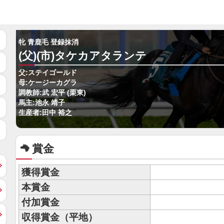
牝 青鹿毛 登録抹消
(父)(市)タケカアタランテ
父:ステイゴールド
母:ケージーカグラ
調教師:武 宏平 (栗東)
馬主:池永 靖子
生産者:田中 裕之
賞金
獲得賞金
本賞金
付加賞金
収得賞金（平地）